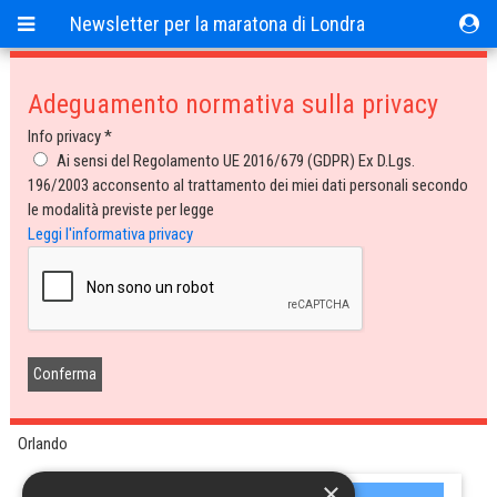
Newsletter per la maratona di Londra
Adeguamento normativa sulla privacy
Newsletter per la maratona di Londra
Info privacy *
Ai sensi del Regolamento UE 2016/679 (GDPR) Ex D.Lgs.
Newsletter riservate
196/2003 acconsento al trattamento dei miei dati personali secondo
le modalità previste per legge
In questa sezione trovi le newsletter che spedisco a chi si è iscritto alla
Leggi l'informativa privacy
trasferta di Londra.
Sono documenti accessibili solo a chi si è iscritto alla Maratona di
Londra con il mio gruppo.
Se sei iscritto con il mio gruppo all Maratona di Londra, sarai in grado di
vedere l'elenco delle newsletter.
Se non dovessi visualizzarlo, ti prego di mandare una mail all’indirizzo
anna@orlandopizzolato.com.
Buona lettura.
Orlando
×