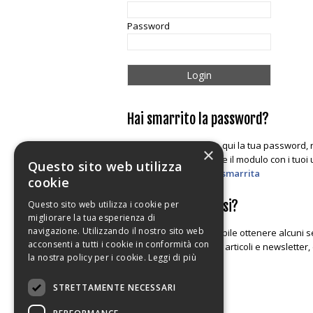
Password
Hai smarrito la password?
E' possibile richiedere qui la tua password, 
×
E' necessario compilare il modulo con i tuoi 
Questo sito web utilizza
Richiedi la password smarrita
cookie
Perche' registrarsi?
Questo sito web utilizza i cookie per
migliorare la tua esperienza di
navigazione. Utilizzando il nostro sito web
In questa area é possibile ottenere alcuni se
acconsenti a tutti i cookie in conformità con
alle maratone, leggere articoli e newsletter, 
la nostra policy per i cookie.
Leggi di più
STRETTAMENTE NECESSARI