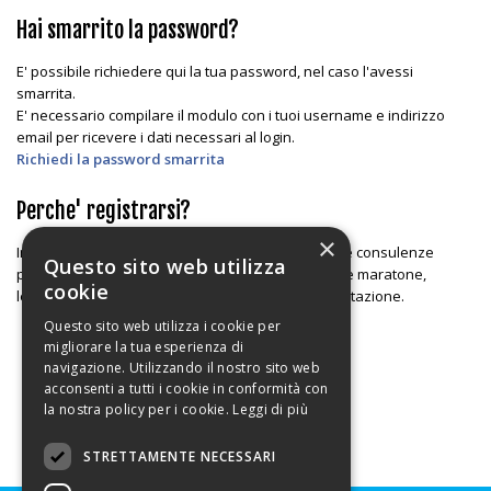
Hai smarrito la password?
E' possibile richiedere qui la tua password, nel caso l'avessi
smarrita.
E' necessario compilare il modulo con i tuoi username e indirizzo
email per ricevere i dati necessari al login.
Richiedi la password smarrita
Perche' registrarsi?
×
In questa area é possibile ottenere alcuni servizi e consulenze
Questo sito web utilizza
particolari, scaricare le tabelle in preparazione alle maratone,
cookie
leggere articoli e newsletter, effettuare test di valutazione.
Questo sito web utilizza i cookie per
migliorare la tua esperienza di
navigazione. Utilizzando il nostro sito web
acconsenti a tutti i cookie in conformità con
la nostra policy per i cookie.
Leggi di più
STRETTAMENTE NECESSARI