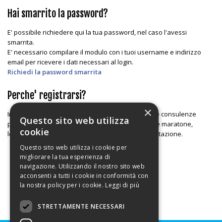
Hai smarrito la password?
E' possibile richiedere qui la tua password, nel caso l'avessi
smarrita.
E' necessario compilare il modulo con i tuoi username e indirizzo
email per ricevere i dati necessari al login.
Richiedi la password smarrita
Perche' registrarsi?
×
In questa area é possibile ottenere alcuni servizi e consulenze
Questo sito web utilizza
particolari, scaricare le tabelle in preparazione alle maratone,
cookie
leggere articoli e newsletter, effettuare test di valutazione.
Questo sito web utilizza i cookie per
migliorare la tua esperienza di
navigazione. Utilizzando il nostro sito web
acconsenti a tutti i cookie in conformità con
la nostra policy per i cookie.
Leggi di più
STRETTAMENTE NECESSARI