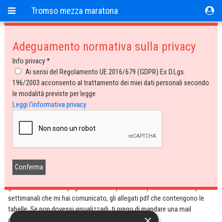
Tromso mezza maratona
Adeguamento normativa sulla privacy
Tromso mezza maratona
Info privacy *
Ai sensi del Regolamento UE 2016/679 (GDPR) Ex D.Lgs.
Tabelle riservate
196/2003 acconsento al trattamento dei miei dati personali secondo
le modalità previste per legge
In questa sezione trovi le tabelle in preparazione alla Mezza maratona di
Leggi l'informativa privacy
Tromso.
Sono documenti accessibili solo a chi si è iscritto alla Mezza maratona
di Tromso con il mio gruppo. Ho cercato di fare delle tabelle molto
specifiche in base al tempo previsto in maratona, diversificandole poi in
base ai giorni di riposo settimanali.
Ogni tabella viene pubblicata mensilmente.
Se sei iscritto con il mio gruppo alla Mezza maratona di Tromso, sarai in
grado di vedere nella pagina con il tempo che hai previsto e con i riposi
settimanali che mi hai comunicato, gli allegati pdf che contengono le
tabelle. Se non dovessi visualizzarli, ti prego di mandare una mail
×
all’indirizzo anna@orlandopizzolato.com.