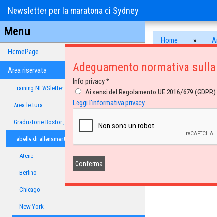
Newsletter per la maratona di Sydney
Menu
Home
»
A
HomePage
Newsletter per
Adeguamento normativa sulla 
Area riservata
Info privacy *
Training NEWSletter
Ai sensi del Regolamento UE 2016/679 (GDPR) Ex
Newsletter ri
Leggi l'informativa privacy
Area lettura
In questa sezione trovi 
Graduatorie Boston, Sydney e Tokyo
Sono documenti accessib
Se sei iscritto con il m
Tabelle di allenamento
Se non dovessi visuali
Atene
Buona lettura.
Orlando
Berlino
Chicago
New York