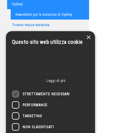
Sydney
Newsletter per la maratona di Sydney
Tromso mezza maratona
×
Valencia
Questo sito web utilizza cookie
Questo sito web utilizza i cookie per
migliorare la tua esperienza di navigazione.
Utilizzando il nostro sito web acconsenti
a tutti i cookie in conformità con la nostra
policy per i cookie.
Leggi di più
STRETTAMENTE NECESSARI
PERFORMANCE
TARGETING
NON CLASSIFICATI