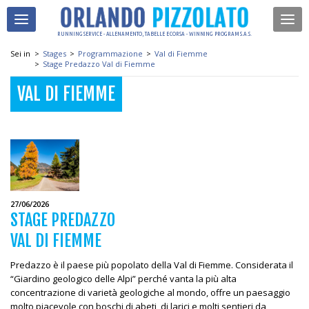
RUNNING SERVICE - ALLENAMENTO, TABELLE E CORSA - WINNING PROGRAM S.A.S.
Sei in
>
Stages
>
Programmazione
>
Val di Fiemme
>
Stage Predazzo Val di Fiemme
VAL DI FIEMME
27/06/2026
STAGE PREDAZZO
VAL DI FIEMME
Predazzo è il paese più popolato della Val di Fiemme. Considerata il
“Giardino geologico delle Alpi” perché vanta la più alta
concentrazione di varietà geologiche al mondo, offre un paesaggio
molto piacevole con boschi di abeti, di larici e molti sentieri da