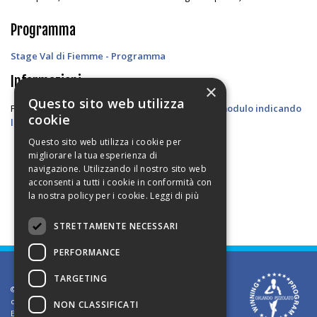
Programma
Stage Val di Fiemme - Programma
Informazioni
×
Questo sito web utilizza
Per ricevere informazioni sullo stage,
compila il modulo indicando
cookie
le localita' preferite
, oppure
contattami
Questo sito web utilizza i cookie per
migliorare la tua esperienza di
navigazione. Utilizzando il nostro sito web
acconsenti a tutti i cookie in conformità con
la nostra policy per i cookie.
Leggi di più
STRETTAMENTE NECESSARI
PERFORMANCE
TARGETING
©2002 Informativa sui diritti d'autore. Le informazioni
contenute in questo sito sono solo per uso privato.
NON CLASSIFICATI
E' vietato riprodurre o divulgare in qualsiasi forma le