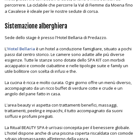
percorrere. La ciclabile che percorre la Val di Fiemme da Moena fino
a Cavalese è ideale per le nostre sedute di corsa.
Sistemazione alberghiera
Sede dello stage è presso l'Hotel Bellaria di Predazzo.
L'
Hotel Bellaria
è un hotel a conduzione famigliare, situato a pochi
passi dal centro storico. Le camere sono adatte alle più diverse
esigenze. Tutte le stanze sono dotate dello SPA KIT con morbidi
accappatoi e comode ciabattine e nelle tipologie suite e family un
utile bollitore con scelta di infusi e the.
La cucina è ricca e molto curata. Ogni giorno offre un menù diverso,
accompagnato da un ricco buffet di verdure cotte e crude e un
angolo del pane fatto in casa.
L'area beauty vi aspetta con trattamenti benefici, massaggi,
trattamenti, peeling e impacchi, il tutto accompagnato da suoni
soffusi e profumi pregiati.
La Ritual BEAUTY SPA è un’oasi concepita per il benessere globale.
L'hotel dispone anche di una piscina coperta riscaldata con comode
sdraio idromassaggio all’interno della vasca.