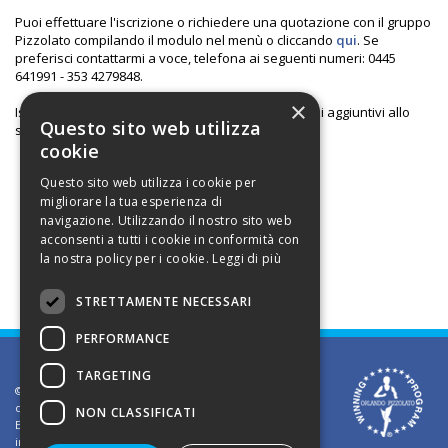
Puoi effettuare l'iscrizione o richiedere una quotazione con il gruppo
Pizzolato compilando il modulo nel menù o cliccando
qui
. Se
preferisci contattarmi a voce, telefona ai seguenti numeri: 0445
641991 - 353 4279848.
×
Iscrivendoti con il gruppo Pizzolato avrai dei servizi aggiuntivi allo
Questo sito web utilizza
stesso prezzo!
Guardali qui
.
cookie
Questo sito web utilizza i cookie per
migliorare la tua esperienza di
navigazione. Utilizzando il nostro sito web
acconsenti a tutti i cookie in conformità con
la nostra policy per i cookie.
Leggi di più
STRETTAMENTE NECESSARI
PERFORMANCE
TARGETING
©2002 Informativa sui diritti d'autore. Le informazioni
contenute in questo sito sono solo per uso privato.
NON CLASSIFICATI
E' vietato riprodurre o divulgare in qualsiasi forma le
informazioni contenute in questo sito, salvo previa