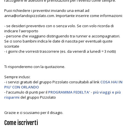
raccogliere le adesioni e prenotazioni per l'evento come sempre.
Puoi richiedere i preventivi inviando una email ad
anna@orlandopizzolato.com. Importante inserire come informazioni:
- se desideri preventivo con o senza volo. Se con volo ricorda di
indicare l'aeroporto
- persone che viaggiano distinguendo tra runner e accompagnatori.
Se ci sono bambini indica le date di nascita per eventuali quote
scontate
- i giorni che vorresti trascorrere (es. da venerdì a lunedì = 3 notti)
Ti risponderemo con la quotazione.
Sempre inclusi:
- i servizi gratuiti del gruppo Pizzolato consultabili al link
COSA HAI IN
PIU' CON ORLANDO
- l'accumulo di punti per il
PROGRAMMA FEDELTA' - più viaggi e più
risparmi
del gruppo Pizzolato
Grazie e ci scusiamo per il disagio.
Come iscriverti