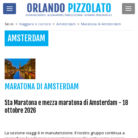
RUNNING SERVICE - ALLENAMENTO, TABELLE E CORSA - WINNING PROGRAM S.A.S.
Sei in
>
Viaggiare e correre
>
Amsterdam
>
Maratona di Amsterdam
AMSTERDAM
MARATONA DI AMSTERDAM
51a Maratona e mezza maratona di Amsterdam - 18
ottobre 2026
La sezione viaggi è in manutenzione. Il nostro gruppo continua a