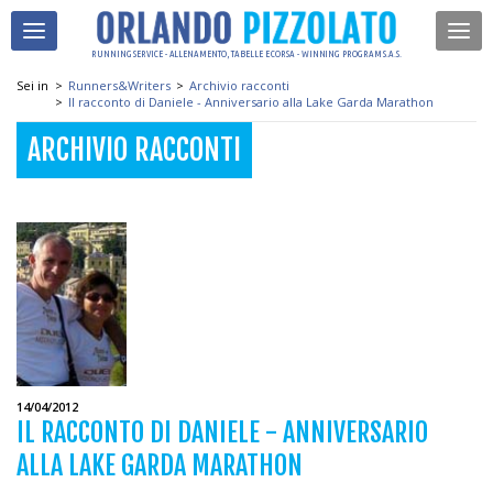
RUNNING SERVICE - ALLENAMENTO, TABELLE E CORSA - WINNING PROGRAM S.A.S.
Sei in
>
Runners&Writers
>
Archivio racconti
>
Il racconto di Daniele - Anniversario alla Lake Garda Marathon
ARCHIVIO RACCONTI
14/04/2012
IL RACCONTO DI DANIELE - ANNIVERSARIO
ALLA LAKE GARDA MARATHON