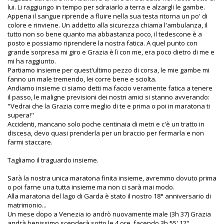
lui. Li raggiungo in tempo per sdraiarlo a terra e alzargli le gambe.
Appena il sangue riprende a fluire nella sua testa ritorna un po' di
colore e rinviene. Un addetto alla sicurezza chiama l'ambulanza, il
tutto non so bene quanto ma abbastanza poco, il tedescone è a
posto e possiamo riprendere la nostra fatica. A quel punto con
grande sorpresa mi giro e Grazia è lì con me, era poco dietro di me e
mi ha raggiunto.
Partiamo insieme per quest'ultimo pezzo di corsa, le mie gambe mi
fanno un male tremendo, lei corre bene e sciolta.
Andiamo insieme ci siamo detti ma faccio veramente fatica a tenere
il passo, le maligne previsioni dei nostri amici si stanno avverando:
"Vedrai che la Grazia corre meglio di te e prima o poi in maratona ti
supera!"
Accidenti, mancano solo poche centinaia di metri e c'è un tratto in
discesa, devo quasi prenderla per un braccio per fermarla e non
farmi staccare.
Tagliamo il traguardo insieme.
Sarà la nostra unica maratona finita insieme, avremmo dovuto prima
o poi farne una tutta insieme ma non ci sarà mai modo.
Alla maratona del lago di Garda è stato il nostro 18° anniversario di
matrimonio...
Un mese dopo a Venezia io andrò nuovamente male (3h 37) Grazia
andrà benissimo scenderà sotto le 4 ore, facendo 3h 55' 12" .