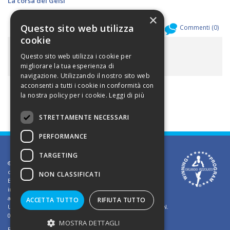
La corsa dei Gelsi
×
Questo sito web utilizza
Allegati (
0
)
Commenti (
0
)
cookie
ALLEGATI
Questo sito web utilizza i cookie per
migliorare la tua esperienza di
navigazione. Utilizzando il nostro sito web
acconsenti a tutti i cookie in conformità con
la nostra policy per i cookie.
Leggi di più
STRETTAMENTE NECESSARI
PERFORMANCE
TARGETING
©2002 Informativa sui diritti d'autore. Le informazioni
contenute in questo sito sono solo per uso privato.
NON CLASSIFICATI
E' vietato riprodurre o divulgare in qualsiasi forma le
informazioni contenute in questo sito, salvo previa
autorizzazione di Orlando Pizzolato
ACCETTA TUTTO
RIFIUTA TUTTO
Ufficio del Registro delle Imprese di Vicenza - Iscrizione N.
03409260241 - REA N. VI-323302
MOSTRA DETTAGLI
Powered by
TWS