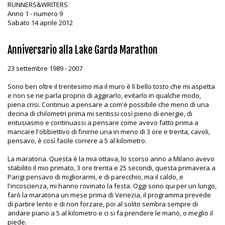
RUNNERS&WRITERS
Anno 1 - numero 9
Sabato 14 aprile 2012
Anniversario alla Lake Garda Marathon
23 settembre 1989 - 2007
Sono ben oltre il trentesimo ma il muro è lì bello tosto che mi aspetta
e non se ne parla proprio di aggirarlo, evitarlo in qualche modo,
piena crisi. Continuo a pensare a com'è possibile che meno di una
decina di chilometri prima mi sentissi così pieno di energie, di
entusiasmo e continuassi a pensare come avevo fatto prima a
mancare l'obbiettivo di finirne una in meno di 3 ore e trenta, cavoli,
pensavo, è così facile correre a 5 al kilometro.
La maratona. Questa è la mia ottava, lo scorso anno a Milano avevo
stabilito il mio primato, 3 ore trenta e 25 secondi, questa primavera a
Parigi pensavo di migliorarmi, e di parecchio, ma il caldo, e
l'incoscienza, mi hanno rovinato la festa. Oggi sono qui per un lungo,
farò la maratona un mese prima di Venezia, il programma prevede
di partire lento e di non forzare, poi al solito sembra sempre di
andare piano a 5 al kilometro e ci si fa prendere le mano, o meglio il
piede.