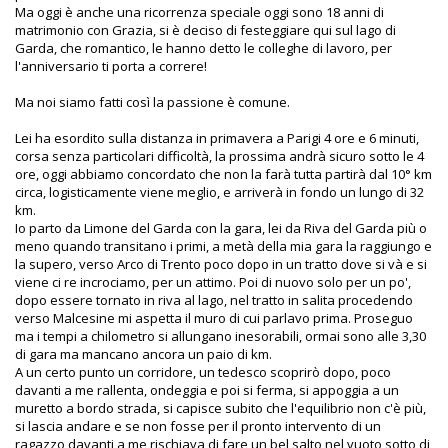
Ma oggi è anche una ricorrenza speciale oggi sono 18 anni di
matrimonio con Grazia, si è deciso di festeggiare qui sul lago di
Garda, che romantico, le hanno detto le colleghe di lavoro, per
l'anniversario ti porta a correre!
Ma noi siamo fatti così la passione è comune.
Lei ha esordito sulla distanza in primavera a Parigi 4 ore e 6 minuti,
corsa senza particolari difficoltà, la prossima andrà sicuro sotto le 4
ore, oggi abbiamo concordato che non la farà tutta partirà dal 10° km
circa, logisticamente viene meglio, e arriverà in fondo un lungo di 32
km.
Io parto da Limone del Garda con la gara, lei da Riva del Garda più o
meno quando transitano i primi, a metà della mia gara la raggiungo e
la supero, verso Arco di Trento poco dopo in un tratto dove si và e si
viene ci re incrociamo, per un attimo. Poi di nuovo solo per un po',
dopo essere tornato in riva al lago, nel tratto in salita procedendo
verso Malcesine mi aspetta il muro di cui parlavo prima. Proseguo
ma i tempi a chilometro si allungano inesorabili, ormai sono alle 3,30
di gara ma mancano ancora un paio di km.
A un certo punto un corridore, un tedesco scoprirò dopo, poco
davanti a me rallenta, ondeggia e poi si ferma, si appoggia a un
muretto a bordo strada, si capisce subito che l'equilibrio non c'è più,
si lascia andare e se non fosse per il pronto intervento di un
ragazzo davanti a me rischiava di fare un bel salto nel vuoto sotto di