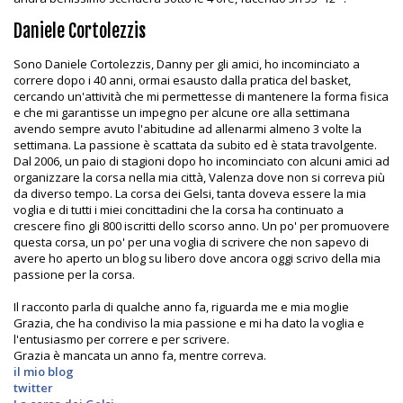
Daniele Cortolezzis
Sono Daniele Cortolezzis, Danny per gli amici, ho incominciato a
correre dopo i 40 anni, ormai esausto dalla pratica del basket,
cercando un'attività che mi permettesse di mantenere la forma fisica
e che mi garantisse un impegno per alcune ore alla settimana
avendo sempre avuto l'abitudine ad allenarmi almeno 3 volte la
settimana. La passione è scattata da subito ed è stata travolgente.
Dal 2006, un paio di stagioni dopo ho incominciato con alcuni amici ad
organizzare la corsa nella mia città, Valenza dove non si correva più
da diverso tempo. La corsa dei Gelsi, tanta doveva essere la mia
voglia e di tutti i miei concittadini che la corsa ha continuato a
crescere fino gli 800 iscritti dello scorso anno. Un po' per promuovere
questa corsa, un po' per una voglia di scrivere che non sapevo di
avere ho aperto un blog su libero dove ancora oggi scrivo della mia
passione per la corsa.
Il racconto parla di qualche anno fa, riguarda me e mia moglie
Grazia, che ha condiviso la mia passione e mi ha dato la voglia e
l'entusiasmo per correre e per scrivere.
Grazia è mancata un anno fa, mentre correva.
il mio blog
twitter