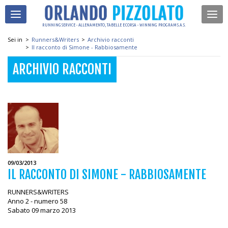
RUNNING SERVICE - ALLENAMENTO, TABELLE E CORSA - WINNING PROGRAM S.A.S.
Sei in
>
Runners&Writers
>
Archivio racconti
>
Il racconto di Simone - Rabbiosamente
ARCHIVIO RACCONTI
09/03/2013
IL RACCONTO DI SIMONE - RABBIOSAMENTE
RUNNERS&WRITERS
Anno 2 - numero 58
Sabato 09 marzo 2013