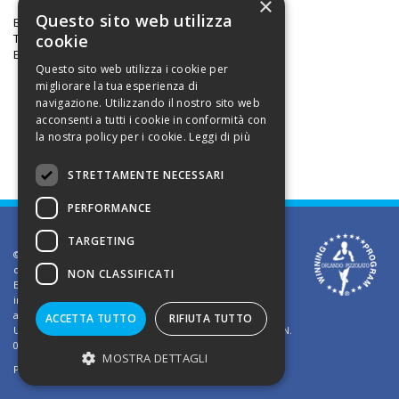
×
Questo sito web utilizza
Blog:
http://purtroppo.wordpress.com
cookie
Twitter:
http://twitter.com/purtroppo
Email:
purtroppo@gmail.com
Questo sito web utilizza i cookie per
migliorare la tua esperienza di
navigazione. Utilizzando il nostro sito web
acconsenti a tutti i cookie in conformità con
la nostra policy per i cookie.
Leggi di più
STRETTAMENTE NECESSARI
PERFORMANCE
TARGETING
©2002 Informativa sui diritti d'autore. Le informazioni
contenute in questo sito sono solo per uso privato.
NON CLASSIFICATI
E' vietato riprodurre o divulgare in qualsiasi forma le
informazioni contenute in questo sito, salvo previa
autorizzazione di Orlando Pizzolato
ACCETTA TUTTO
RIFIUTA TUTTO
Ufficio del Registro delle Imprese di Vicenza - Iscrizione N.
03409260241 - REA N. VI-323302
MOSTRA DETTAGLI
Powered by
TWS