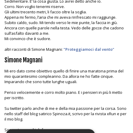
Sedimentare. E’ la cosa giusta. Lo avrei detto anche io.
Corro. Non voglio tenermi riserve.
Gli ultimi trecento metri, li faccio oltre la soglia.
Appena mi fermo, l’aria che mi aveva rinfrescato mi raggiunge.
Subito caldo, sudo. Mi tendo verso le mie punte, la faccia in giù.
Ancora con quelle parole nella testa. Vedo delle gocce che cadono
sull’asfalto davanti a me.
Mi convinco che è sudore.
altri racconti di Simone Magnani:
"Proteggiamoci dal vento"
Simone Magnani
Mi ero dato come obiettivo quello di finire una maratona prima del
mio quarantesimo compleanno. Da allora ne ho fatte cinque.
Imparando che sono tutte lunghe uguali.
Penso velocemente e corro molto piano. E i pensieri in più li metto
per iscritto.
Su twitter parlo anche di me e della mia passione per la corsa. Sono
nello staff del blog satirico Spinoza.it, scrivo per la rivista xRun e per
il mio blog.
Sopporto poco il telefono.