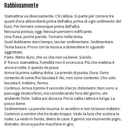
Rabbiosamente
Stamattina va diversamente. C’è rabbia. Si parte per correre tre
quarti d’ora abbondanti prima dell’alba, prima di ogni cedimento del
buio. Per tornare comunque prima dell’alba.
Nessuna poesia, oggi. Nessun pensiero edificante.
Una frase, poche parole. Tornano nella testa.
Quel dobbiamo darci tempo, lasciar sedimentare. Sedimentare.
Testa bassa. Provo con la musica a distendere lo sguardo
aggrottato.
Parto. Ritmo duro, che so che non va bene. Scivolo.
E’ fresco stamattina, l’umidità non è eccessiva. Più che mattina è
ancora notte. E questo mi piace.
Arriva la prima salitina dolce. La prendo di punta. Dura. Sono
contento di come l’ho lasciata lì. No, non sono contento. L’ho solo
lasciata lì. Indietro, ferma.
Continuo. Arriva il primo il secondo il terzo chilometro. Non sono a
passaggi stratosferici, ma considerando l’ora del giorno, sto
andando forte. Salita poi discesa. Poi la salita cattiva e lunga. La
passo bene.
Sedimentare. La parola risuona. Io accelero e non la lascio indietro.
Comincio a sentire che ho tirato troppo. Vedo la luce che scolora la
notte. La vedo in fondo, dietro le case. Il giorno sta muovendo pigro,
distratto. Ancora poche macchine in giro.