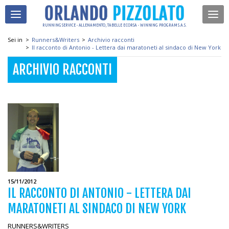
RUNNING SERVICE - ALLENAMENTO, TABELLE E CORSA - WINNING PROGRAM S.A.S.
Sei in
>
Runners&Writers
>
Archivio racconti
>
Il racconto di Antonio - Lettera dai maratoneti al sindaco di New York
ARCHIVIO RACCONTI
15/11/2012
IL RACCONTO DI ANTONIO - LETTERA DAI
MARATONETI AL SINDACO DI NEW YORK
RUNNERS&WRITERS