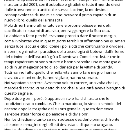
maratona del 2001, con il pubblico e gli atleti di tutto il mondo divisi
dalle transenne ma uniti dalle stesse lacrime, la medesima
consapevolezza di una missione: scrivere il primo capitolo di un
nuovo libro, quello della rinascita.
Molti di noi hanno affrontato vere e proprie odissee nei cieli,
sacrificato i risparmi di una vita, per raggiungere la Sua città.
Lo abbiamo fatto perché eravamo pronti a dare il nostro meglio,
come i volontari che in questi giorni terribili si affannano nei quartieri
senza luce, acqua e cibo. Come i poliziotti che continuano a dividere,
insonni, ogni notte il paradiso della tecnologia di Uptown dall’inferno
del crimine e dell’oscurità giù a Downtown. Come le rockstar che in
tempi rapidissimi si sono riunite e hanno raccolto una montagna di
soldi in un megaconcerto di solidarietà per le vittime di Sandy.
Tutti hanno fatto quello che nella vita sanno fare meglio: hanno
scavato a mani nude, hanno vigilato, hanno suonato.
Noi sappiamo correre. Avremmo voluto correre, una volta che Lei,
mercoledì scorso, ci ha detto chiaro che la Sua città aveva bisogno di
questo segnale.
Dopo due giorni, però, è apparso in tv e ha dichiarato che le
condizioni erano cambiate. Che la maratona, lo stesso simbolo del
riscatto dopo la tragedia delle Torri gemelle, questa domenica
sarebbe stata “fonte di polemiche e di divisioni”.
Non Le chiediamo tanto se non potesse deciderlo prima, di fronte
alle prime immagini degli effetti devastanti di questo uragano.
Non Le chiediamo se sia stato giusto consentire ai commercianti