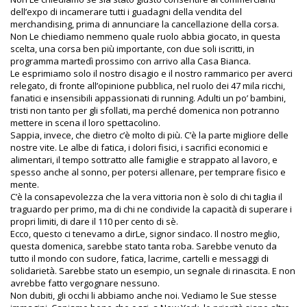
dell’expo di incamerare tutti i guadagni della vendita del
merchandising, prima di annunciare la cancellazione della corsa.
Non Le chiediamo nemmeno quale ruolo abbia giocato, in questa
scelta, una corsa ben più importante, con due soli iscritti, in
programma martedì prossimo con arrivo alla Casa Bianca.
Le esprimiamo solo il nostro disagio e il nostro rammarico per averci
relegato, di fronte all’opinione pubblica, nel ruolo dei 47 mila ricchi,
fanatici e insensibili appassionati di running. Adulti un po’ bambini,
tristi non tanto per gli sfollati, ma perché domenica non potranno
mettere in scena il loro spettacolino.
Sappia, invece, che dietro c’è molto di più. C’è la parte migliore delle
nostre vite. Le albe di fatica, i dolori fisici, i sacrifici economici e
alimentari, il tempo sottratto alle famiglie e strappato al lavoro, e
spesso anche al sonno, per potersi allenare, per temprare fisico e
mente.
C’è la consapevolezza che la vera vittoria non è solo di chi taglia il
traguardo per primo, ma di chi ne condivide la capacità di superare i
propri limiti, di dare il 110 per cento di sè.
Ecco, questo ci tenevamo a dirLe, signor sindaco. Il nostro meglio,
questa domenica, sarebbe stato tanta roba. Sarebbe venuto da
tutto il mondo con sudore, fatica, lacrime, cartelli e messaggi di
solidarietà. Sarebbe stato un esempio, un segnale di rinascita. E non
avrebbe fatto vergognare nessuno.
Non dubiti, gli occhi li abbiamo anche noi. Vediamo le Sue stesse