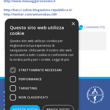
http://www.messaggeroveneto.it
http://bacci-udine.blogautore.repubblica.it/
http://twitter.com/antoniobacci69
×
Questo sito web utilizza
Allegati (
0
)
Commenti (
15
)
cookie
ALLEGATI
Questo sito web utilizza i cookie per
migliorare la tua esperienza di
navigazione. Utilizzando il nostro sito web
acconsenti a tutti i cookie in conformità con
la nostra policy per i cookie.
Leggi di più
STRETTAMENTE NECESSARI
PERFORMANCE
TARGETING
©2002 Informativa sui diritti d'autore. Le informazioni
contenute in questo sito sono solo per uso privato.
NON CLASSIFICATI
E' vietato riprodurre o divulgare in qualsiasi forma le
informazioni contenute in questo sito, salvo previa
autorizzazione di Orlando Pizzolato
ACCETTA TUTTO
RIFIUTA TUTTO