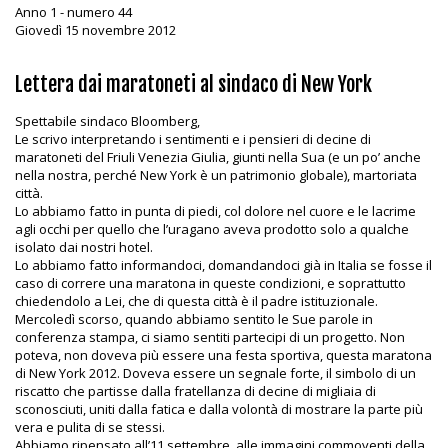
Anno 1 - numero 44
Giovedì 15 novembre 2012
Lettera dai maratoneti al sindaco di New York
Spettabile sindaco Bloomberg,
Le scrivo interpretando i sentimenti e i pensieri di decine di
maratoneti del Friuli Venezia Giulia, giunti nella Sua (e un po’ anche
nella nostra, perché New York è un patrimonio globale), martoriata
città.
Lo abbiamo fatto in punta di piedi, col dolore nel cuore e le lacrime
agli occhi per quello che l’uragano aveva prodotto solo a qualche
isolato dai nostri hotel.
Lo abbiamo fatto informandoci, domandandoci già in Italia se fosse il
caso di correre una maratona in queste condizioni, e soprattutto
chiedendolo a Lei, che di questa città è il padre istituzionale.
Mercoledì scorso, quando abbiamo sentito le Sue parole in
conferenza stampa, ci siamo sentiti partecipi di un progetto. Non
poteva, non doveva più essere una festa sportiva, questa maratona
di New York 2012. Doveva essere un segnale forte, il simbolo di un
riscatto che partisse dalla fratellanza di decine di migliaia di
sconosciuti, uniti dalla fatica e dalla volontà di mostrare la parte più
vera e pulita di se stessi.
Abbiamo ripensato all’11 settembre, alle immagini commoventi della