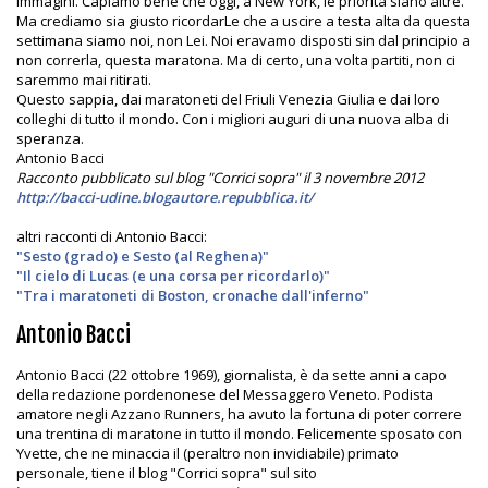
immagini. Capiamo bene che oggi, a New York, le priorità siano altre.
Ma crediamo sia giusto ricordarLe che a uscire a testa alta da questa
settimana siamo noi, non Lei. Noi eravamo disposti sin dal principio a
non correrla, questa maratona. Ma di certo, una volta partiti, non ci
saremmo mai ritirati.
Questo sappia, dai maratoneti del Friuli Venezia Giulia e dai loro
colleghi di tutto il mondo. Con i migliori auguri di una nuova alba di
speranza.
Antonio Bacci
Racconto pubblicato sul blog "Corrici sopra" il 3 novembre 2012
http://bacci-udine.blogautore.repubblica.it/
altri racconti di Antonio Bacci:
"Sesto (grado) e Sesto (al Reghena)"
"Il cielo di Lucas (e una corsa per ricordarlo)"
"Tra i maratoneti di Boston, cronache dall'inferno"
Antonio Bacci
Antonio Bacci (22 ottobre 1969), giornalista, è da sette anni a capo
della redazione pordenonese del Messaggero Veneto. Podista
amatore negli Azzano Runners, ha avuto la fortuna di poter correre
una trentina di maratone in tutto il mondo. Felicemente sposato con
Yvette, che ne minaccia il (peraltro non invidiabile) primato
personale, tiene il blog "Corrici sopra" sul sito