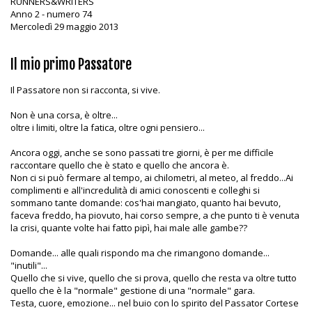
RUNNERS&WRITERS
Anno 2 - numero 74
Mercoledì 29 maggio 2013
Il mio primo Passatore
Il Passatore non si racconta, si vive.
Non è una corsa, è oltre...
oltre i limiti, oltre la fatica, oltre ogni pensiero...
Ancora oggi, anche se sono passati tre giorni, è per me difficile
raccontare quello che è stato e quello che ancora è.
Non ci si può fermare al tempo, ai chilometri, al meteo, al freddo...Ai
complimenti e all'incredulità di amici conoscenti e colleghi si
sommano tante domande: cos'hai mangiato, quanto hai bevuto,
faceva freddo, ha piovuto, hai corso sempre, a che punto ti è venuta
la crisi, quante volte hai fatto pipì, hai male alle gambe??
Domande... alle quali rispondo ma che rimangono domande...
"inutili"...
Quello che si vive, quello che si prova, quello che resta va oltre tutto
quello che è la "normale" gestione di una "normale" gara.
Testa, cuore, emozione... nel buio con lo spirito del Passator Cortese