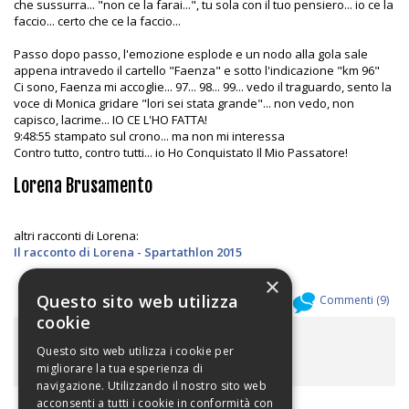
che sussurra... "non ce la farai...", tu sola con il tuo pensiero... io ce la
faccio... certo che ce la faccio...
Passo dopo passo, l'emozione esplode e un nodo alla gola sale
appena intravedo il cartello "Faenza" e sotto l'indicazione "km 96"
Ci sono, Faenza mi accoglie... 97... 98... 99... vedo il traguardo, sento la
voce di Monica gridare "lori sei stata grande"... non vedo, non
capisco, lacrime... IO CE L'HO FATTA!
9:48:55 stampato sul crono... ma non mi interessa
Contro tutto, contro tutti... io Ho Conquistato Il Mio Passatore!
Lorena Brusamento
altri racconti di Lorena:
Il racconto di Lorena - Spartathlon 2015
×
Questo sito web utilizza
Allegati (
0
)
Commenti (
9
)
cookie
ALLEGATI
Questo sito web utilizza i cookie per
migliorare la tua esperienza di
navigazione. Utilizzando il nostro sito web
acconsenti a tutti i cookie in conformità con