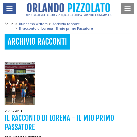
RUNNING SERVICE - ALLENAMENTO, TABELLE E CORSA - WINNING PROGRAM S.A.S.
Sei in
>
Runners&Writers
>
Archivio racconti
>
Il racconto di Lorena - Il mio primo Passatore
ARCHIVIO RACCONTI
29/05/2013
IL RACCONTO DI LORENA - IL MIO PRIMO
PASSATORE