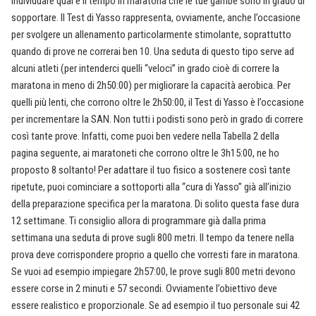
individuare qual è il tempo in maratona che le tue gambe sono in grado di
sopportare. Il Test di Yasso rappresenta, ovviamente, anche l’occasione
per svolgere un allenamento particolarmente stimolante, soprattutto
quando di prove ne correrai ben 10. Una seduta di questo tipo serve ad
alcuni atleti (per intenderci quelli “veloci” in grado cioè di correre la
maratona in meno di 2h50:00) per migliorare la capacità aerobica. Per
quelli più lenti, che corrono oltre le 2h50:00, il Test di Yasso è l’occasione
per incrementare la SAN. Non tutti i podisti sono però in grado di correre
così tante prove. Infatti, come puoi ben vedere nella Tabella 2 della
pagina seguente, ai maratoneti che corrono oltre le 3h15:00, ne ho
proposto 8 soltanto! Per adattare il tuo fisico a sostenere così tante
ripetute, puoi cominciare a sottoporti alla “cura di Yasso” già all’inizio
della preparazione specifica per la maratona. Di solito questa fase dura
12 settimane. Ti consiglio allora di programmare già dalla prima
settimana una seduta di prove sugli 800 metri. Il tempo da tenere nella
prova deve corrispondere proprio a quello che vorresti fare in maratona.
Se vuoi ad esempio impiegare 2h57:00, le prove sugli 800 metri devono
essere corse in 2 minuti e 57 secondi.
Ovviamente l’obiettivo deve
essere realistico e proporzionale. Se ad esempio il tuo personale sui 42