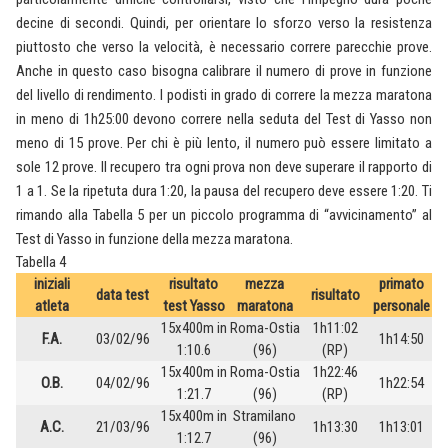
decine di secondi. Quindi, per orientare lo sforzo verso la resistenza
piuttosto che verso la velocità, è necessario correre parecchie prove.
Anche in questo caso bisogna calibrare il numero di prove in funzione
del livello di rendimento. I podisti in grado di correre la mezza maratona
in meno di 1h25:00 devono correre nella seduta del Test di Yasso non
meno di 15 prove. Per chi è più lento, il numero può essere limitato a
sole 12 prove. Il recupero tra ogni prova non deve superare il rapporto di
1 a 1. Se la ripetuta dura 1:20, la pausa del recupero deve essere 1:20. Ti
rimando alla Tabella 5 per un piccolo programma di “avvicinamento” al
Test di Yasso in funzione della mezza maratona.
Tabella 4
iniziali
risultato
mezza
primato
data test
risultato
atleta
test Yasso
maratona
personale
15x400m in
Roma-Ostia
1h11:02
F.A.
03/02/96
1h14:50
1:10.6
(96)
(RP)
15x400m in
Roma-Ostia
1h22:46
O.B.
04/02/96
1h22:54
1:21.7
(96)
(RP)
15x400m in
Stramilano
A.C.
21/03/96
1h13:30
1h13:01
1:12.7
(96)