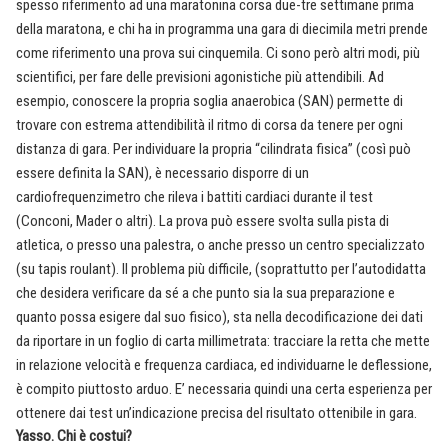
spesso riferimento ad una maratonina corsa due-tre settimane prima
della maratona, e chi ha in programma una gara di diecimila metri prende
come riferimento una prova sui cinquemila. Ci sono però altri modi, più
scientifici, per fare delle previsioni agonistiche più attendibili. Ad
esempio, conoscere la propria soglia anaerobica (SAN) permette di
trovare con estrema attendibilità il ritmo di corsa da tenere per ogni
distanza di gara. Per individuare la propria “cilindrata fisica” (così può
essere definita la SAN), è necessario disporre di un
cardiofrequenzimetro che rileva i battiti cardiaci durante il test
(Conconi, Mader o altri). La prova può essere svolta sulla pista di
atletica, o presso una palestra, o anche presso un centro specializzato
(su tapis roulant). Il problema più difficile, (soprattutto per l’autodidatta
che desidera verificare da sé a che punto sia la sua preparazione e
quanto possa esigere dal suo fisico), sta nella decodificazione dei dati
da riportare in un foglio di carta millimetrata: tracciare la retta che mette
in relazione velocità e frequenza cardiaca, ed individuarne le deflessione,
è compito piuttosto arduo. E’ necessaria quindi una certa esperienza per
ottenere dai test un’indicazione precisa del risultato ottenibile in gara.
Yasso. Chi è costui?