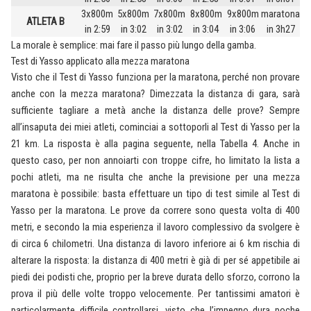
3x800m
5x800m
7x800m
8x800m
9x800m
maratona
ATLETA B
in 2:59
in 3:02
in 3:02
in 3:04
in 3:06
in 3h27
La morale è semplice: mai fare il passo più lungo della gamba.
Test di Yasso applicato alla mezza maratona
Visto che il Test di Yasso funziona per la maratona, perché non provare
anche con la mezza maratona? Dimezzata la distanza di gara, sarà
sufficiente tagliare a metà anche la distanza delle prove? Sempre
all’insaputa dei miei atleti, cominciai a sottoporli al Test di Yasso per la
21 km. La risposta è alla pagina seguente, nella Tabella 4. Anche in
questo caso, per non annoiarti con troppe cifre, ho limitato la lista a
pochi atleti, ma ne risulta che anche la previsione per una mezza
maratona è possibile: basta effettuare un tipo di test simile al Test di
Yasso per la maratona. Le prove da correre sono questa volta di 400
metri, e secondo la mia esperienza il lavoro complessivo da svolgere è
di circa 6 chilometri. Una distanza di lavoro inferiore ai 6 km rischia di
alterare la risposta: la distanza di 400 metri è già di per sé appetibile ai
piedi dei podisti che, proprio per la breve durata dello sforzo, corrono la
prova il più delle volte troppo velocemente. Per tantissimi amatori è
particolarmente difficile controllarsi, visto che l’impegno dura poche