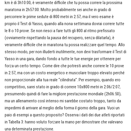
km è di 3h10:00, è veramente difficile che tu possa correre la prossima
maratona in 2h57:00. Molto probabilmente sei anche in grado di
percorrere le prime sedute di 800 metri in 2:57, ma il vero esame è
proprio il Test di Yasso, quando alla nona settimana dovrai correre tutte
le 8 o 10 prove. Se non riesci a fare tutti gli 800 al ritmo prefissato
(ovviamente rispettando la pausa del recupero, senza dilatarla), è
veramente difficile che in maratona tu possa realizzare quel tempo. Allo
stesso modo, per non illuderti inutilmente, non devi trasformare il Test di
Yasso in una gara, dando fondo a tutte le tue energie per ottenere per
forza un certo tempo. Come dire che potresti anche correre le 10 prove
in 2:57, ma con un costo energetico e muscolare troppo elevato perché
non proporzionale alla tua reale “cilindrata”. Per esempio, quando ero
competitivo, sarei stato in grado di correre 10x800 metri in 2:06/2:07,
presumendo quindi di fare la migliore prestazione mondiale (2h06:50);
ma un allenamento così intenso mi sarebbe costato troppo, tanto da
impedirmi di arrivare al meglio della forma il giorno della gara. Vuoi un
paio di esempi a questo proposito? Osserva i dati dei due atleti riportati
in Tabella 3: hanno voluto forzare la mano per dimostrare che valevano
una determinata prestazione.