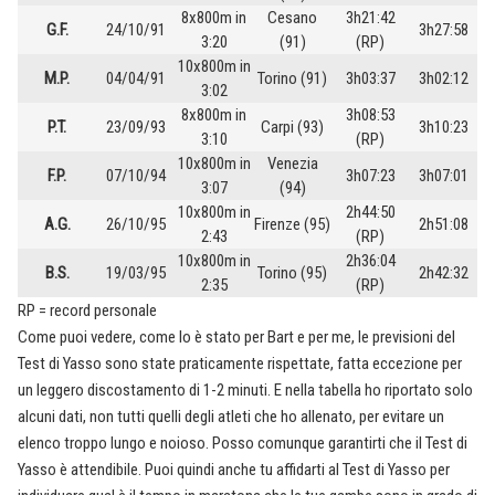
8x800m in
Cesano
3h21:42
G.F.
24/10/91
3h27:58
3:20
(91)
(RP)
10x800m in
M.P.
04/04/91
Torino (91)
3h03:37
3h02:12
3:02
8x800m in
3h08:53
P.T.
23/09/93
Carpi (93)
3h10:23
3:10
(RP)
10x800m in
Venezia
F.P.
07/10/94
3h07:23
3h07:01
3:07
(94)
10x800m in
2h44:50
A.G.
26/10/95
Firenze (95)
2h51:08
2:43
(RP)
10x800m in
2h36:04
B.S.
19/03/95
Torino (95)
2h42:32
2:35
(RP)
RP = record personale
Come puoi vedere, come lo è stato per Bart e per me, le previsioni del
Test di Yasso sono state praticamente rispettate, fatta eccezione per
un leggero discostamento di 1-2 minuti. E nella tabella ho riportato solo
alcuni dati, non tutti quelli degli atleti che ho allenato, per evitare un
elenco troppo lungo e noioso. Posso comunque garantirti che il Test di
Yasso è attendibile. Puoi quindi anche tu affidarti al Test di Yasso per