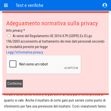
Test e verifiche
Adeguamento normativa sulla privacy
Test e verifiche
Info privacy *
01/03/1997
Ai sensi del Regolamento UE 2016/679 (GDPR) Ex D.Lgs.
196/2003 acconsento al trattamento dei miei dati personali secondo
Con il test di Yasso scopri quanto vali in
le modalità previste per legge
Leggi l'informativa privacy
maratona (TN2 - Marzo 1997)
Con il Test di Yasso scopri quanto vali in maratona (TN2 - Marzo 1997)
Alla vigilia di una gara importante, dopo varie settimane di allenamenti
impegnativi, ogni atleta spera di raccogliere quanto seminato. In base
all’andamento della preparazione, soprattutto in base ai ritmi di corsa
tenuti in specifiche sedute (ad esempio quelle delle ripetute, della corsa
media o della corsa veloce), si può avere un’idea più o meno precisa di
quanto si vale. Anche il risultato di certe gare può servire come punto di
riferimento per fare una previsione del risultato. Così i maratoneti fanno