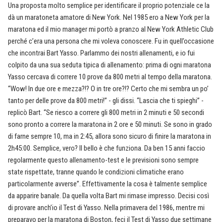
Una proposta molto semplice per identificare il proprio potenziale ce la
dà un maratoneta amatore di New York. Nel 1985 ero a New York per la
maratona ed il mio manager mi portò a pranzo al New York Athletic Club
perché c’era una persona che mi voleva conoscere. Fu in quell’occasione
che incontrai Bart Yasso. Parlammo dei nostri allenamenti, e io fui
colpito da una sua seduta tipica di allenamento: prima di ogni maratona
Yasso cercava di correre 10 prove da 800 metri al tempo della maratona.
“Wow! In due ore e mezza?!? O in tre ore?!? Certo che mi sembra un po’
tanto per delle prove da 800 metri!” - gli dissi. “Lascia che ti spieghi” -
replicò Bart. “Se riesco a correre gli 800 metri in 2 minuti e 50 secondi
sono pronto a correre la maratona in 2 ore e 50 minuti. Se sono in grado
di farne sempre 10, ma in 2:45, allora sono sicuro di finire la maratona in
2h45:00. Semplice, vero? Il bello è che funziona. Da ben 15 anni faccio
regolarmente questo allenamento-test e le previsioni sono sempre
state rispettate, tranne quando le condizioni climatiche erano
particolarmente avverse”. Effettivamente la cosa è talmente semplice
da apparire banale. Da quella volta Bart mi rimase impresso. Decisi così
di provare anch’io il Test di Yasso. Nella primavera del 1986, mentre mi
preparavo per la maratona di Boston, feci il Test di Yasso due settimane