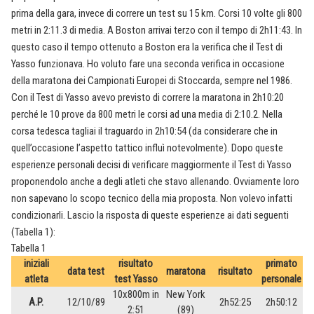
prima della gara, invece di correre un test su 15 km. Corsi 10 volte gli 800
metri in 2:11.3 di media. A Boston arrivai terzo con il tempo di 2h11:43. In
questo caso il tempo ottenuto a Boston era la verifica che il Test di
Yasso funzionava. Ho voluto fare una seconda verifica in occasione
della maratona dei Campionati Europei di Stoccarda, sempre nel 1986.
Con il Test di Yasso avevo previsto di correre la maratona in 2h10:20
perché le 10 prove da 800 metri le corsi ad una media di 2:10.2. Nella
corsa tedesca tagliai il traguardo in 2h10:54 (da considerare che in
quell’occasione l’aspetto tattico influì notevolmente). Dopo queste
esperienze personali decisi di verificare maggiormente il Test di Yasso
proponendolo anche a degli atleti che stavo allenando. Ovviamente loro
non sapevano lo scopo tecnico della mia proposta. Non volevo infatti
condizionarli. Lascio la risposta di queste esperienze ai dati seguenti
(Tabella 1):
Tabella 1
iniziali
risultato
primato
data test
maratona
risultato
atleta
test Yasso
personale
10x800m in
New York
A.P.
12/10/89
2h52:25
2h50:12
2:51
(89)