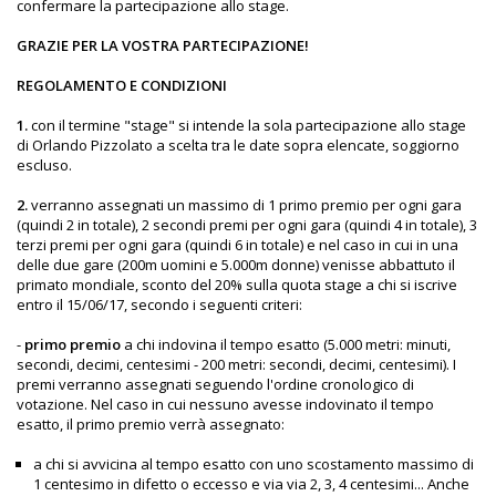
confermare la partecipazione allo stage.
GRAZIE PER LA VOSTRA PARTECIPAZIONE!
REGOLAMENTO E CONDIZIONI
1.
con il termine "stage" si intende la sola partecipazione allo stage
di Orlando Pizzolato a scelta tra le date sopra elencate, soggiorno
escluso.
2.
verranno assegnati un massimo di 1 primo premio per ogni gara
(quindi 2 in totale), 2 secondi premi per ogni gara (quindi 4 in totale), 3
terzi premi per ogni gara (quindi 6 in totale) e nel caso in cui in una
delle due gare (200m uomini e 5.000m donne) venisse abbattuto il
primato mondiale, sconto del 20% sulla quota stage a chi si iscrive
entro il 15/06/17, secondo i seguenti criteri:
-
primo premio
a chi indovina il tempo esatto (5.000 metri: minuti,
secondi, decimi, centesimi - 200 metri: secondi, decimi, centesimi). I
premi verranno assegnati seguendo l'ordine cronologico di
votazione. Nel caso in cui nessuno avesse indovinato il tempo
esatto, il primo premio verrà assegnato:
a chi si avvicina al tempo esatto con uno scostamento massimo di
1 centesimo in difetto o eccesso e via via 2, 3, 4 centesimi... Anche