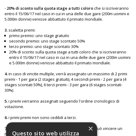
-
20% di sconto sulla quota stage a tutti coloro
che si iscriveranno
entro il 15/06/17 nel caso in cui in una delle due gare (200m uomini e
5.000m donne) venisse abbattuto il primato mondiale.
3.
scaletta premi:
primo premio: uno stage gratuito
secondo premio: uno stage scontato 50%
terzo premio: uno stage scontato 30%
20% di sconto sulla quota stage a tutti coloro che si iscriveranno
entro il 15/06/17 nel caso in cui in una delle due gare (200m uomini
e 5.000m donne) venisse abbattuto il primato mondiale.
4.
in caso di vincite multiple, verrà assegnato un massimo di 2 primi
premi - 1 per gara (2 stages gratuiti), 4 secondi premi - 2 per gara (4
stages scontati 50%), 6 terzi premi - 3 per gara (6 stages scontati
30%).
5.
i premi verranno assegnati seguendo l'ordine cronologico di
votazione.
6.
i primi premi non sono cedibili a terzi.
×
7.
I premi non sono cumulabili. Ogni partecipante può vincere un
Questo sito web utilizza
massimo di 1 premio.