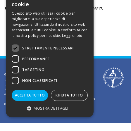
cookie
8.
il concorso chiuderà alle ore 14:00 di giovedì 08/06/17.
Questo sito web utilizza i cookie per
migliorare la tua esperienza di
navigazione. Utilizzando il nostro sito web
acconsenti a tutti i cookie in conformità con
la nostra policy per i cookie.
Leggi di più
STRETTAMENTE NECESSARI
PERFORMANCE
TARGETING
©2002 Informativa sui diritti d'autore. Le informazioni
contenute in questo sito sono solo per uso privato.
NON CLASSIFICATI
E' vietato riprodurre o divulgare in qualsiasi forma le
informazioni contenute in questo sito, salvo previa
autorizzazione di Orlando Pizzolato
ACCETTA TUTTO
RIFIUTA TUTTO
Ufficio del Registro delle Imprese di Vicenza - Iscrizione N.
03409260241 - REA N. VI-323302
MOSTRA DETTAGLI
Powered by
TWS