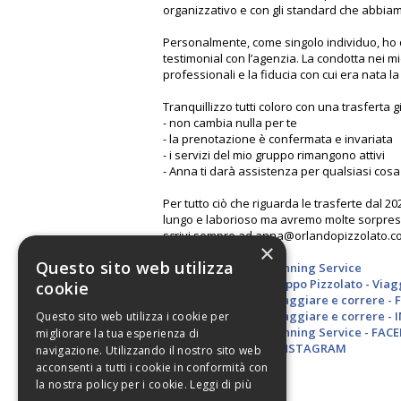
organizzativo e con gli standard che abbi
Personalmente, come singolo individuo, ho d
testimonial con l’agenzia. La condotta nei m
professionali e la fiducia con cui era nata l
Tranquillizzo tutti coloro con una trasferta g
- non cambia nulla per te
- la prenotazione è confermata e invariata
- i servizi del mio gruppo rimangono attivi
- Anna ti darà assistenza per qualsiasi cosa
Per tutto ciò che riguarda le trasferte dal 
lungo e laborioso ma avremo molte sorprese. 
scrivi sempre ad anna@orlandopizzolato.com,
×
Questo sito web utilizza
Orlando Pizzolato Running Service
Canale Whatsapp Gruppo Pizzolato - Viag
cookie
Gruppo Pizzolato - Viaggiare e correre 
Gruppo Pizzolato - Viaggiare e correre 
Questo sito web utilizza i cookie per
Orlando Pizzolato Running Service - FAC
migliorare la tua esperienza di
Orlando Pizzolato - INSTAGRAM
navigazione. Utilizzando il nostro sito web
acconsenti a tutti i cookie in conformità con
Orlando Pizzolato
la nostra policy per i cookie.
Leggi di più