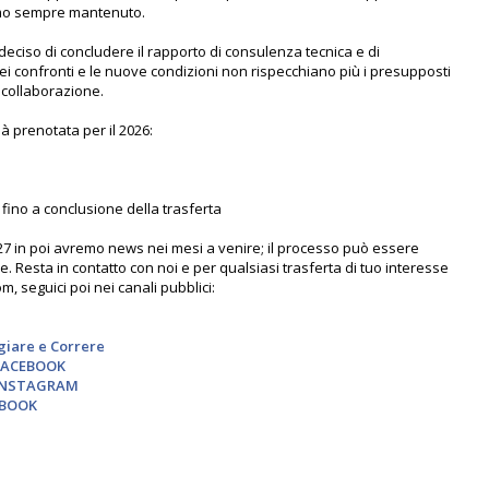
amo sempre mantenuto.
eciso di concludere il rapporto di consulenza tecnica e di
iei confronti e le nuove condizioni non rispecchiano più i presupposti
a collaborazione.
ià prenotata per il 2026:
 fino a conclusione della trasferta
2027 in poi avremo news nei mesi a venire; il processo può essere
Resta in contatto con noi e per qualsiasi trasferta di tuo interesse
 seguici poi nei canali pubblici:
giare e Correre
- FACEBOOK
- INSTAGRAM
EBOOK