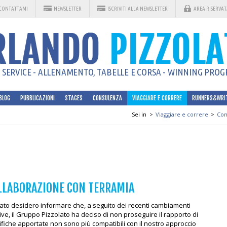
CONTATTAMI
NEWSLETTER
ISCRIVITI ALLA NEWSLETTER
AREA RISERVAT
SERVICE - ALLENAMENTO, TABELLE E CORSA - WINNING PROGR
BLOG
PUBBLICAZIONI
STAGES
CONSULENZA
VIAGGIARE E CORRERE
RUNNERS&WRI
Sei in
>
Viaggiare e correre
>
Com
LLABORAZIONE CON TERRAMIA
lato desidero informare che, a seguito dei recenti cambiamenti
ive, il Gruppo Pizzolato ha deciso di non proseguire il rapporto di
fiche apportate non sono più compatibili con il nostro approccio