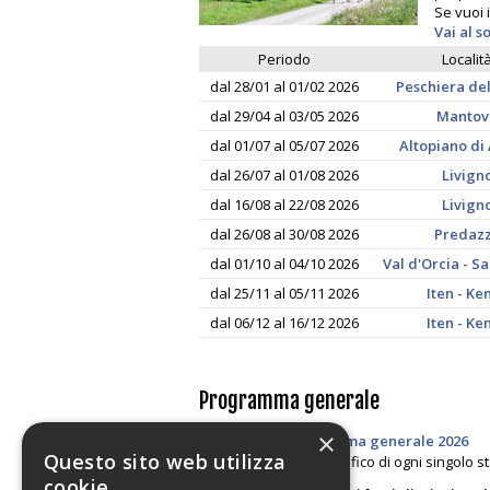
Se vuoi 
Vai al 
Periodo
Localit
dal 28/01 al 01/02 2026
Peschiera de
dal 29/04 al 03/05 2026
Mantov
dal 01/07 al 05/07 2026
Altopiano di
dal 26/07 al 01/08 2026
Livign
dal 16/08 al 22/08 2026
Livign
dal 26/08 al 30/08 2026
Predaz
dal 01/10 al 04/10 2026
Val d'Orcia - S
dal 25/11 al 05/11 2026
Iten - Ke
dal 06/12 al 16/12 2026
Iten - Ke
Programma generale
×
Gli Stages - Programma generale 2026
Questo sito web utilizza
Per il programma specifico di ogni singolo sta
cookie