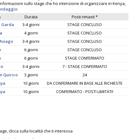
informazioni sullo stage che ho intenzione di organizzare in Kenya,
sondaggio
à
Durata
Posti rimasti *
l Garda
3-4 giorni
STAGE CONCLUSO
a
4 giorni
STAGE CONCLUSO
 Asiago
3-4 giorni
STAGE CONCLUSO
o
6 giorni
STAGE CONCLUSO
o
6 giorni
STAGE CONFERMATO
zo
3-4 giorni
7 - STAGE CONFERMATO
an Quirico
3 giorni
24
nya
10 giorni
DA CONFERMARE IN BASE ALLE RICHIESTE
nya
10 giorni
CONFERMATO - POSTI LIMITATI!
ge, clicca sulla località che ti interessa