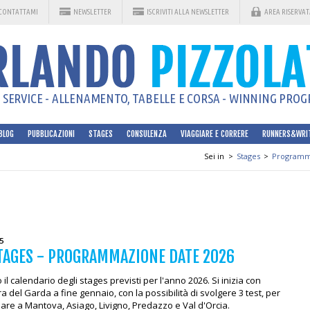
CONTATTAMI
NEWSLETTER
ISCRIVITI ALLA NEWSLETTER
AREA RISERVAT
SERVICE - ALLENAMENTO, TABELLE E CORSA - WINNING PROGR
BLOG
PUBBLICAZIONI
STAGES
CONSULENZA
VIAGGIARE E CORRERE
RUNNERS&WRI
Sei in
>
Stages
>
Programm
5
STAGES - PROGRAMMAZIONE DATE 2026
 il calendario degli stages previsti per l'anno 2026. Si inizia con
a del Garda a fine gennaio, con la possibilità di svolgere 3 test, per
are a Mantova, Asiago, Livigno, Predazzo e Val d'Orcia.