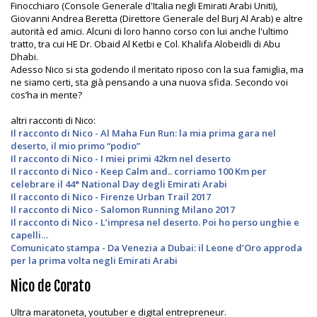
Finocchiaro (Console Generale d'Italia negli Emirati Arabi Uniti),
Giovanni Andrea Beretta (Direttore Generale del Burj Al Arab) e altre
autorità ed amici. Alcuni di loro hanno corso con lui anche l'ultimo
tratto, tra cui HE Dr. Obaid Al Ketbi e Col. Khalifa Alobeidli di Abu
Dhabi.
Adesso Nico si sta godendo il meritato riposo con la sua famiglia, ma
ne siamo certi, sta già pensando a una nuova sfida. Secondo voi
cos’ha in mente?
altri racconti di Nico:
Il racconto di Nico - Al Maha Fun Run: la mia prima gara nel
deserto, il mio primo “podio”
Il racconto di Nico - I miei primi 42km nel deserto
Il racconto di Nico - Keep Calm and.. corriamo 100 Km per
celebrare il 44° National Day degli Emirati Arabi
Il racconto di Nico - Firenze Urban Trail 2017
Il racconto di Nico - Salomon Running Milano 2017
Il racconto di Nico - L’impresa nel deserto. Poi ho perso unghie e
capelli…
Comunicato stampa - Da Venezia a Dubai: il Leone d’Oro approda
per la prima volta negli Emirati Arabi
Nico de Corato
Ultra maratoneta, youtuber e digital entrepreneur.