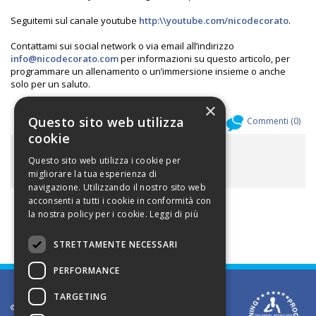
Seguitemi sul canale youtube
http:\\youtube.com/nicodecorato
.
Contattami sui social network o via email all’indirizzo
info@nicodecorato.com
per informazioni su questo articolo, per
programmare un allenamento o un’immersione insieme o anche
solo per un saluto.
×
Questo sito web utilizza
Allegati (
0
)
Commenti (
0
)
cookie
ALLEGATI
Questo sito web utilizza i cookie per
migliorare la tua esperienza di
navigazione. Utilizzando il nostro sito web
acconsenti a tutti i cookie in conformità con
la nostra policy per i cookie.
Leggi di più
STRETTAMENTE NECESSARI
PERFORMANCE
TARGETING
©2002 Informativa sui diritti d'autore. Le informazioni