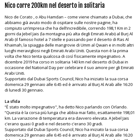
Nico corre 200km nel deserto in solitaria
Nico de Corato , o Abu Hamdan – come viene chiamato a Dubai, che
abbiamo già avuto modo di ospitare sulle nostre pagine, ha
compiuto un’impresa che ha dell’incredibile, correndo 198,1 Km in 2
giorni da Jebel Jais (la montagna più alta degli Emirati Arabi) al Burj Al
Arab (il famoso hotel a 7 stelle e passando per il deserto di Ras Al
Khaimah, la spiaggia delle mangrovie di Umm al Qwain e in molti altri
luoghi meravigliosi negli Emirati Arabi Uniti. Questa non è la prima
volta che Nico tenta qualcosa di così fisicamente impegnativo. A
dicembre 2019 ha corso in solitaria 140 km nel deserto di Dubai in
occasione del National Day per celebrare il suo amore per gli Emirati
Arabi Uniti.
Supportato dal Dubai Sports Council, Nico ha iniziato la sua corsa
domenica 29 gennaio alle 6:45 ed è arrivato al Burj Al Arab alle 16:20
di lunedì 30 gennaio.
La sfida
“È stato molto impegnativo", ha detto Nico parlando con Orlando.
“Questa è la corsa più lunga che abbia mai fatto, esattamente 198,01
km. La variazione di temperatura era davvero elevata. A Jebel Jais
c'erano quasi 0 gradi e nel deserto c'erano 30 gradi.
Supportato dal Dubai Sports Council, Nico ha iniziato la sua corsa
domenica 29 gennaio alle 6:45 ed è arrivato al Burj Al Arab alle 16:20