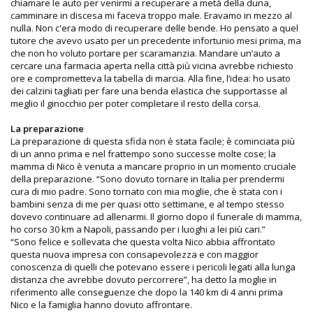
chiamare le auto per venirmi a recuperare a metà della duna,
camminare in discesa mi faceva troppo male. Eravamo in mezzo al
nulla. Non c'era modo di recuperare delle bende. Ho pensato a quel
tutore che avevo usato per un precedente infortunio mesi prima, ma
che non ho voluto portare per scaramanzia. Mandare un’auto a
cercare una farmacia aperta nella città più vicina avrebbe richiesto
ore e comprometteva la tabella di marcia. Alla fine, l’idea: ho usato
dei calzini tagliati per fare una benda elastica che supportasse al
meglio il ginocchio per poter completare il resto della corsa.
La preparazione
La preparazione di questa sfida non è stata facile; è cominciata più
di un anno prima e nel frattempo sono successe molte cose; la
mamma di Nico è venuta a mancare proprio in un momento cruciale
della preparazione. “Sono dovuto tornare in Italia per prendermi
cura di mio padre. Sono tornato con mia moglie, che è stata con i
bambini senza di me per quasi otto settimane, e al tempo stesso
dovevo continuare ad allenarmi. Il giorno dopo il funerale di mamma,
ho corso 30 km a Napoli, passando per i luoghi a lei più cari.”
“Sono felice e sollevata che questa volta Nico abbia affrontato
questa nuova impresa con consapevolezza e con maggior
conoscenza di quelli che potevano essere i pericoli legati alla lunga
distanza che avrebbe dovuto percorrere”, ha detto la moglie in
riferimento alle conseguenze che dopo la 140 km di 4 anni prima
Nico e la famiglia hanno dovuto affrontare.