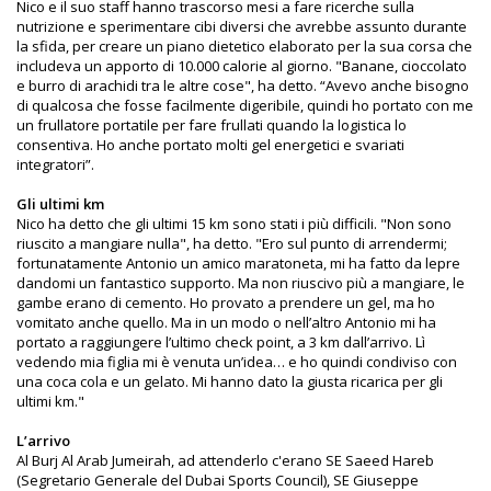
Nico e il suo staff hanno trascorso mesi a fare ricerche sulla
nutrizione e sperimentare cibi diversi che avrebbe assunto durante
la sfida, per creare un piano dietetico elaborato per la sua corsa che
includeva un apporto di 10.000 calorie al giorno. "Banane, cioccolato
e burro di arachidi tra le altre cose", ha detto. “Avevo anche bisogno
di qualcosa che fosse facilmente digeribile, quindi ho portato con me
un frullatore portatile per fare frullati quando la logistica lo
consentiva. Ho anche portato molti gel energetici e svariati
integratori”.
Gli ultimi km
Nico ha detto che gli ultimi 15 km sono stati i più difficili. "Non sono
riuscito a mangiare nulla", ha detto. "Ero sul punto di arrendermi;
fortunatamente Antonio un amico maratoneta, mi ha fatto da lepre
dandomi un fantastico supporto. Ma non riuscivo più a mangiare, le
gambe erano di cemento. Ho provato a prendere un gel, ma ho
vomitato anche quello. Ma in un modo o nell’altro Antonio mi ha
portato a raggiungere l’ultimo check point, a 3 km dall’arrivo. Lì
vedendo mia figlia mi è venuta un’idea… e ho quindi condiviso con
una coca cola e un gelato. Mi hanno dato la giusta ricarica per gli
ultimi km."
L’arrivo
Al Burj Al Arab Jumeirah, ad attenderlo c'erano SE Saeed Hareb
(Segretario Generale del Dubai Sports Council), SE Giuseppe