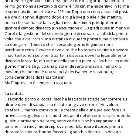
di lunedì 30 gennaio. "Ho corso per 21 ore in 2 giorni", ha detto. “Il
primo giorno mi aspettavo di correre 100 km, ma mi sentivo in forma
e sono riuscito ad arrivare a 125 km. Dopo una cena a base di pasta
e 8 ore di sonno, il giorno dopo ero già sveglio alle 4 del mattino,
prima che suonasse la sveglia. I miei due timori principali erano
gestire il cambio climatico (un’escursione di 30 gradi quasi in meno di
7 ore) e la gestione del secondo giorno di corsa: era infatti la prima
volta che avrei corso una distanza di questa portata, ma distribuita
su due giorni. Temevo che il secondo giorno le gambe non mi
avrebbero retto. E invece devo dire che ho tenuto un ritmo davvero
importante, non solo nella parte in discesa, dove ho letteralmente
divorato la strada, ma anche nella parti in pianura. Anche il secondo
giorno mentre seguivo una pista in deserto andavo a meno di 5
min/km, che per me è una velocità decisamente sostenuta,
considerando la distanza totale”.
Ma l’imprevisto è sempre in agguato.
La caduta
Il secondo giorno di corsa, Nico ha lasciato la strada per correre su
alcune dune di sabbia, ma è stato un grave errore. "Ho voluto
strafare. E mentre correvo sulla cresta delle dune (volevo fare un
arrivo scenografico all’ultimo check point nel deserto, sorprendendo
gli altri e arrivando dall’alto), sono caduto. Non ho impattato sul
terreno, ma i movimenti improvvisi per bilanciare il corpo prima e
durante la caduta, hanno forzato il ginocchio destro. Ho dovuto