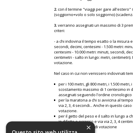
2.
con il termine "viaggi per gare all'estero"
(soggiorno+volo o solo soggiorno) (scadenz
3.
verranno assegnati un massimo di 3 premi 
criteri:
- a chi indovina il tempo esatto o la misura e
secondi, decimi, centesimi - 1.500 metri: minu
centesimi - 10.000 metri: minuti, secondi, dec
centimetri - salto in lungo: metri, centimetr
votazione.
Nel caso in cui non venissero indovinati te
per i 100 metri, gli 800 metri, i 1.500 metri
scostamento massimo di 1 centesimo in dife
assegnati seguendo l'ordine cronologico 
per la maratona a chi si avvicina al temp
via 2, 3, 4 secondi... Anche in questo cas
votazione.
per il getto del peso e il salto in lungo a
in difetto o eccesso e via via 2, 3, 4 cen
×
l'ordine cronologico di votazione
Questo sito web utilizza