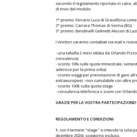
secondo il regolamento riportato in calce, ab
di invio del modulo:
1° premio: Ferrario Luca di Gravellona Lomel
2° premio: Carrara Thomas di Serina (BG)
3° premio: Bendinelli Gelmetti Alessio di Laz
I vincitori saranno contattati via mail e ricev
- una tabella 2 mesi stilata da Orlando Pizzol
consulenza)
- sconto 10% sulle quote trimestrale, semes
aderisce per la prima volta)
- sconto viaggi per prenotazione di gare all
extraeuropee) - non cumulabile con altre p
- sconto 100€ sulla quota stage
- consulenza telefonica o zoom con Orlando
GRAZIE PER LA VOSTRA PARTECIPAZIONE!
REGOLAMENTO E CONDIZIONI
1.
con il termine "stage" si intende la sola 
dicembre 2026), soggiorno escluso.