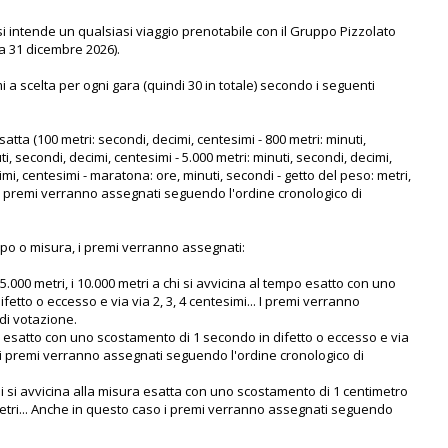
 si intende un qualsiasi viaggio prenotabile con il Gruppo Pizzolato
a 31 dicembre 2026).
a scelta per ogni gara (quindi 30 in totale) secondo i seguenti
satta (100 metri: secondi, decimi, centesimi - 800 metri: minuti,
ti, secondi, decimi, centesimi - 5.000 metri: minuti, secondi, decimi,
imi, centesimi - maratona: ore, minuti, secondi - getto del peso: metri,
i). I premi verranno assegnati seguendo l'ordine cronologico di
mpo o misura, i premi verranno assegnati:
, i 5.000 metri, i 10.000 metri a chi si avvicina al tempo esatto con uno
tto o eccesso e via via 2, 3, 4 centesimi... I premi verranno
di votazione.
o esatto con uno scostamento di 1 secondo in difetto o eccesso e via
o i premi verranno assegnati seguendo l'ordine cronologico di
 chi si avvicina alla misura esatta con uno scostamento di 1 centimetro
timetri... Anche in questo caso i premi verranno assegnati seguendo