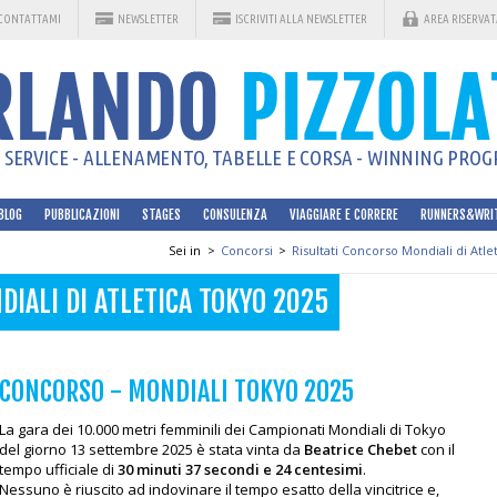
CONTATTAMI
NEWSLETTER
ISCRIVITI ALLA NEWSLETTER
AREA RISERVAT
SERVICE - ALLENAMENTO, TABELLE E CORSA - WINNING PROGR
BLOG
PUBBLICAZIONI
STAGES
CONSULENZA
VIAGGIARE E CORRERE
RUNNERS&WRI
Sei in
>
Concorsi
>
Risultati Concorso Mondiali di Atle
IALI DI ATLETICA TOKYO 2025
CONCORSO - MONDIALI TOKYO 2025
La gara dei 10.000 metri femminili dei Campionati Mondiali di Tokyo
del giorno 13 settembre 2025 è stata vinta da
Beatrice Chebet
con il
tempo ufficiale di
30 minuti 37 secondi e 24 centesimi
.
Nessuno è riuscito ad indovinare il tempo esatto della vincitrice e,