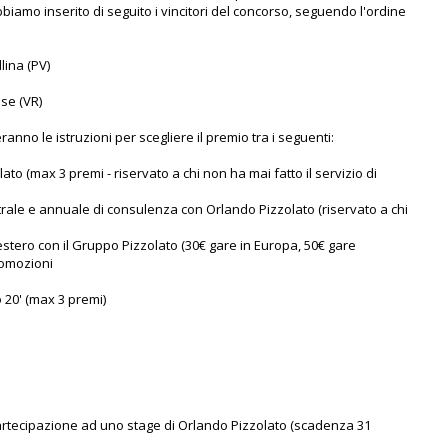
biamo inserito di seguito i vincitori del concorso, seguendo l'ordine
lina (PV)
ise (VR)
eranno le istruzioni per scegliere il premio tra i seguenti:
ato (max 3 premi - riservato a chi non ha mai fatto il servizio di
trale e annuale di consulenza con Orlando Pizzolato (riservato a chi
'estero con il Gruppo Pizzolato (30€ gare in Europa, 50€ gare
romozioni
 20' (max 3 premi)
partecipazione ad uno stage di Orlando Pizzolato (scadenza 31