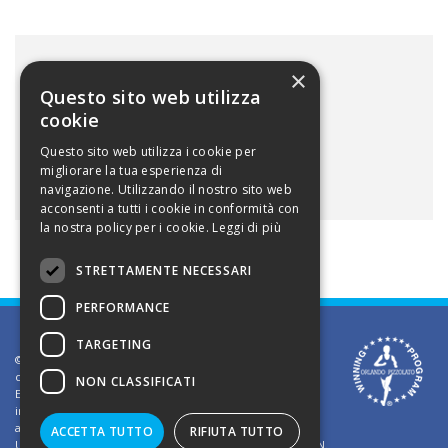
FOTOGALLERY
×
Questo sito web utilizza
cookie
Questo sito web utilizza i cookie per
migliorare la tua esperienza di
navigazione. Utilizzando il nostro sito web
acconsenti a tutti i cookie in conformità con
la nostra policy per i cookie.
Leggi di più
STRETTAMENTE NECESSARI
PERFORMANCE
TARGETING
©2002 Informativa sui diritti d'autore. Le informazioni
contenute in questo sito sono solo per uso privato.
NON CLASSIFICATI
E' vietato riprodurre o divulgare in qualsiasi forma le
informazioni contenute in questo sito, salvo previa
autorizzazione di Orlando Pizzolato
ACCETTA TUTTO
RIFIUTA TUTTO
Ufficio del Registro delle Imprese di Vicenza - Iscrizione N.