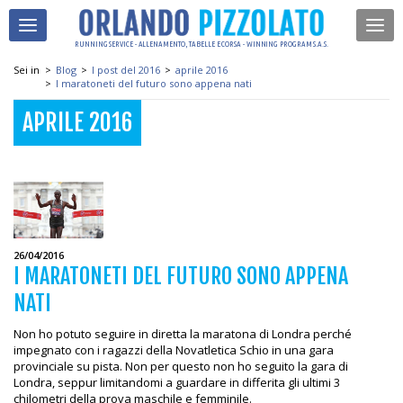
RUNNING SERVICE - ALLENAMENTO, TABELLE E CORSA - WINNING PROGRAM S.A.S.
Sei in
>
Blog
>
I post del 2016
>
aprile 2016
>
I maratoneti del futuro sono appena nati
APRILE 2016
26/04/2016
I MARATONETI DEL FUTURO SONO APPENA
NATI
Non ho potuto seguire in diretta la maratona di Londra perché
impegnato con i ragazzi della Novatletica Schio in una gara
provinciale su pista. Non per questo non ho seguito la gara di
Londra, seppur limitandomi a guardare in differita gli ultimi 3
chilometri della prova maschile e femminile.