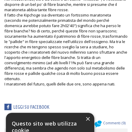
disporre di un bel po' di fibre bianche, mentre si presume che il
maratoneta abbia tante fibre rosse.
Il fatto che Kipchoge sia diventato un fortissimo maratoneta
(secondo me potenzialmente primatista del mondo perché
domenica avrebbe potuto fare 2h02'40") significa che ha perso le
fibre bianche? No di certo, perché queste fibre non spariscono;
sicuramente ha aumentato il patrimonio di fibre rosse, trasformando
le "pallide" in fibre specializzate nell'utilizzo dell'ossigeno. Ma tra le
ricerche che mi tengono spesso sveglio la sera a studiare, ho
scoperto che i maratoneti del nuovo millennio sanno sfruttare anche
l'apporto energetico delle fibre bianche. Si tratta di un
coinvolgimento minimo (ad alti livelli l'1% può fare una grande
differenza), ma sembra che agendo non solo sul metabolismo delle
fibre rosse e pallide qualche cosa di molto buono possa essere
ottenuto.
I maratoneti del futuro, quelli delle due ore, sono appena nati.
LEGGI SU FACEBOOK
×
Questo sito web utilizza
Allegati (
0
)
Commenti (
9
)
cookie