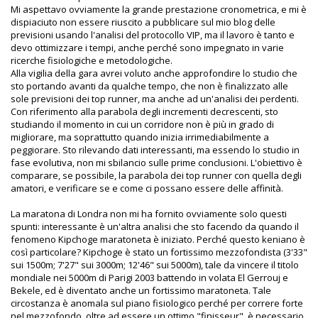
Mi aspettavo ovviamente la grande prestazione cronometrica, e mi è
dispiaciuto non essere riuscito a pubblicare sul mio blog delle
previsioni usando l'analisi del protocollo VIP, ma il lavoro è tanto e
devo ottimizzare i tempi, anche perché sono impegnato in varie
ricerche fisiologiche e metodologiche.
Alla vigilia della gara avrei voluto anche approfondire lo studio che
sto portando avanti da qualche tempo, che non è finalizzato alle
sole previsioni dei top runner, ma anche ad un'analisi dei perdenti.
Con riferimento alla parabola degli incrementi decrescenti, sto
studiando il momento in cui un corridore non è più in grado di
migliorare, ma soprattutto quando inizia irrimediabilmente a
peggiorare. Sto rilevando dati interessanti, ma essendo lo studio in
fase evolutiva, non mi sbilancio sulle prime conclusioni. L'obiettivo è
comparare, se possibile, la parabola dei top runner con quella degli
amatori, e verificare se e come ci possano essere delle affinità.
La maratona di Londra non mi ha fornito ovviamente solo questi
spunti: interessante è un'altra analisi che sto facendo da quando il
fenomeno Kipchoge maratoneta è iniziato. Perché questo keniano è
così particolare? Kipchoge è stato un fortissimo mezzofondista (3'33"
sui 1500m; 7'27" sui 3000m; 12'46" sui 5000m), tale da vincere il titolo
mondiale nei 5000m di Parigi 2003 battendo in volata El Gerrouj e
Bekele, ed è diventato anche un fortissimo maratoneta. Tale
circostanza è anomala sul piano fisiologico perché per correre forte
nel mezzofondo, oltre ad essere un ottimo "finisseur", è necessario