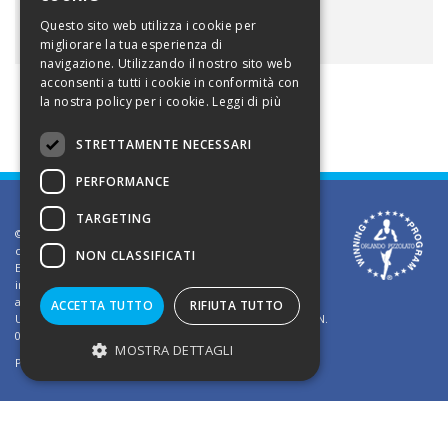
ALLEGATI
Questo sito web utilizza i cookie per
migliorare la tua esperienza di
navigazione. Utilizzando il nostro sito web
acconsenti a tutti i cookie in conformità con
la nostra policy per i cookie.
Leggi di più
STRETTAMENTE NECESSARI
PERFORMANCE
TARGETING
©2002 Informativa sui diritti d'autore. Le informazioni
contenute in questo sito sono solo per uso privato.
NON CLASSIFICATI
E' vietato riprodurre o divulgare in qualsiasi forma le
informazioni contenute in questo sito, salvo previa
autorizzazione di Orlando Pizzolato
ACCETTA TUTTO
RIFIUTA TUTTO
Ufficio del Registro delle Imprese di Vicenza - Iscrizione N.
03409260241 - REA N. VI-323302
MOSTRA DETTAGLI
Powered by
TWS