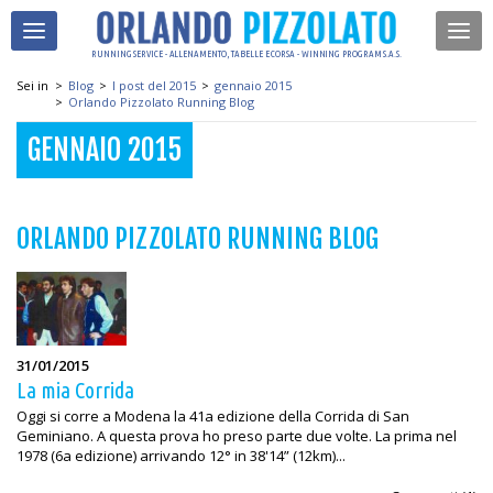
RUNNING SERVICE - ALLENAMENTO, TABELLE E CORSA - WINNING PROGRAM S.A.S.
Sei in
>
Blog
>
I post del 2015
>
gennaio 2015
>
Orlando Pizzolato Running Blog
GENNAIO 2015
ORLANDO PIZZOLATO RUNNING BLOG
31/01/2015
La mia Corrida
Oggi si corre a Modena la 41a edizione della Corrida di San
Geminiano. A questa prova ho preso parte due volte. La prima nel
1978 (6a edizione) arrivando 12° in 38'14” (12km)...