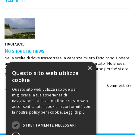
LEGGI TUTTO
10/01/2015
No shoes no news
Nella scelta di dove trascorrere la vacanza mi ero fatto condizionare
anche dallo slogan promozionale. Sul sito era riportato “No shoes.
×
No news” ad evidenziare che non servivano le scarpe perché si era
Questo sito web utilizza
fuori dal mondo.
cookie
Commenti (
3
)
LEGGI TUTTO
Questo sito web utilizza i cookie per
migliorare la tua esperienza di
navigazione. Utilizzando il nostro sito web
acconsenti a tutti i cookie in conformità con
la nostra policy per i cookie.
Leggi di più
STRETTAMENTE NECESSARI