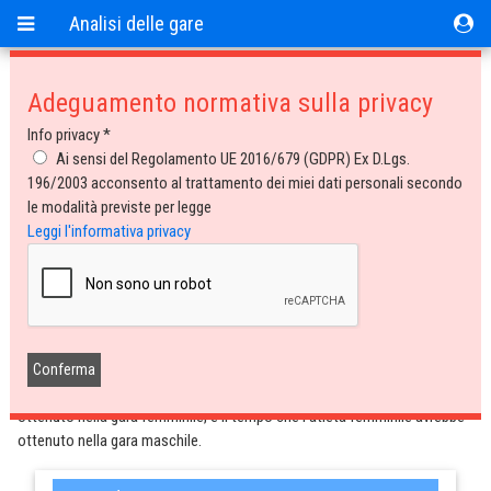
Analisi delle gare
Adeguamento normativa sulla privacy
Analisi delle gare
Info privacy *
08/09/2007
Ai sensi del Regolamento UE 2016/679 (GDPR) Ex D.Lgs.
196/2003 acconsento al trattamento dei miei dati personali secondo
Tempo di trasposizione
le modalità previste per legge
Leggi l'informativa privacy
Tempo di trasposizione
Il tempo di trasposizione è un termine da me "inventato" per indicare un
nuovo indice molto utile per analizzare la "qualità" delle prestazioni
femminile e maschile di una gara. Mi consente di verificare il rendimento
di un atleta rispetto al record del mondo o alla migliore prestazione sulla
distanza (il dato sarà quindi una percentuale). Successivamente utilizzo
tale percentuale per calcolare il tempo che l'atleta maschile avrebbe
ottenuto nella gara femminile, e il tempo che l'atleta femminile avrebbe
ottenuto nella gara maschile.