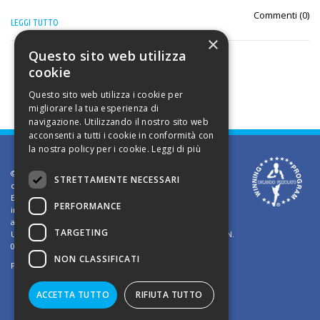
Commenti (
0
)
LEGGI TUTTO
×
Questo sito web utilizza
cookie
Questo sito web utilizza i cookie per
migliorare la tua esperienza di
navigazione. Utilizzando il nostro sito web
acconsenti a tutti i cookie in conformità con
la nostra policy per i cookie.
Leggi di più
©2002 Informativa sui diritti d'autore. Le informazioni
STRETTAMENTE NECESSARI
contenute in questo sito sono solo per uso privato.
E' vietato riprodurre o divulgare in qualsiasi forma le
PERFORMANCE
informazioni contenute in questo sito, salvo previa
autorizzazione di Orlando Pizzolato
TARGETING
Ufficio del Registro delle Imprese di Vicenza - Iscrizione N.
03409260241 - REA N. VI-323302
NON CLASSIFICATI
Powered by
TWS
ACCETTA TUTTO
RIFIUTA TUTTO