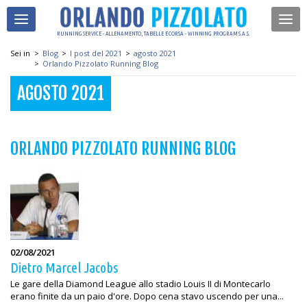
RUNNING SERVICE - ALLENAMENTO, TABELLE E CORSA - WINNING PROGRAM S.A.S.
Sei in
>
Blog
>
I post del 2021
>
agosto 2021
>
Orlando Pizzolato Running Blog
AGOSTO 2021
ORLANDO PIZZOLATO RUNNING BLOG
02/08/2021
Dietro Marcel Jacobs
Le gare della Diamond League allo stadio Louis II di Montecarlo
erano finite da un paio d'ore. Dopo cena stavo uscendo per una...