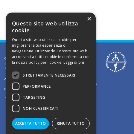
×
Questo sito web utilizza
cookie
Questo sito web utilizza i cookie per
migliorare la tua esperienza di
navigazione. Utilizzando il nostro sito web
acconsenti a tutti i cookie in conformità con
©2002 Informativa sui diritti d'autore. Le informazioni
la nostra policy per i cookie.
Leggi di più
contenute in questo sito sono solo per uso privato.
E' vietato riprodurre o divulgare in qualsiasi forma le
informazioni contenute in questo sito, salvo previa
STRETTAMENTE NECESSARI
autorizzazione di Orlando Pizzolato
Ufficio del Registro delle Imprese di Vicenza - Iscrizione N.
PERFORMANCE
03409260241 - REA N. VI-323302
TARGETING
Powered by
TWS
NON CLASSIFICATI
ACCETTA TUTTO
RIFIUTA TUTTO