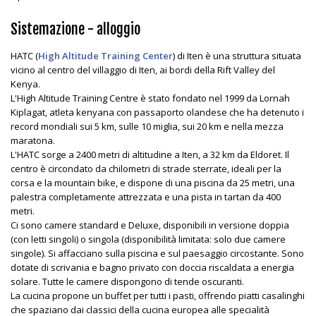
Sistemazione - alloggio
HATC (
High Altitude Training Center
) di Iten è una struttura situata
vicino al centro del villaggio di Iten, ai bordi della Rift Valley del
Kenya.
L'High Altitude Training Centre è stato fondato nel 1999 da Lornah
Kiplagat, atleta kenyana con passaporto olandese che ha detenuto i
record mondiali sui 5 km, sulle 10 miglia, sui 20 km e nella mezza
maratona.
L'HATC sorge a 2400 metri di altitudine a Iten, a 32 km da Eldoret. Il
centro è circondato da chilometri di strade sterrate, ideali per la
corsa e la mountain bike, e dispone di una piscina da 25 metri, una
palestra completamente attrezzata e una pista in tartan da 400
metri.
Ci sono camere standard e Deluxe, disponibili in versione doppia
(con letti singoli) o singola (disponibilità limitata: solo due camere
singole). Si affacciano sulla piscina e sul paesaggio circostante. Sono
dotate di scrivania e bagno privato con doccia riscaldata a energia
solare. Tutte le camere dispongono di tende oscuranti.
La cucina propone un buffet per tutti i pasti, offrendo piatti casalinghi
che spaziano dai classici della cucina europea alle specialità