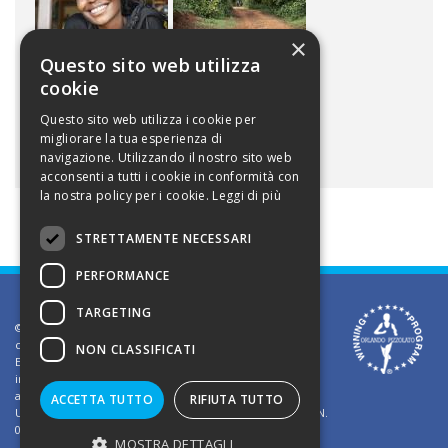
×
Questo sito web utilizza
cookie
Questo sito web utilizza i cookie per
migliorare la tua esperienza di
navigazione. Utilizzando il nostro sito web
acconsenti a tutti i cookie in conformità con
la nostra policy per i cookie.
Leggi di più
STRETTAMENTE NECESSARI
PERFORMANCE
TARGETING
©2002 Informativa sui diritti d'autore. Le informazioni
contenute in questo sito sono solo per uso privato.
NON CLASSIFICATI
E' vietato riprodurre o divulgare in qualsiasi forma le
informazioni contenute in questo sito, salvo previa
autorizzazione di Orlando Pizzolato
ACCETTA TUTTO
RIFIUTA TUTTO
Ufficio del Registro delle Imprese di Vicenza - Iscrizione N.
03409260241 - REA N. VI-323302
MOSTRA DETTAGLI