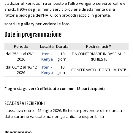
tradizionali keniote. Tra un pasto e l'altro vengono serviti tè, caffè e
snack. Il 90% degli alimenti serviti proviene direttamente dalla
fattoria biologica dell'HATC, con prodotti raccolti in giornata.
scorri le gallery per vedere le foto
Date in programmazione
Periodo
Località
Durata
Posti rimasti *
dal 25/11 al 05/11
Iten -
10
DA CONFERMARE IN BASE ALLE
2026
Kenya
giorni
RICHIESTE
dal 06/12 al 16/12
Iten -
10
CONFERMATO - POSTI LIMITATI!
2026
Kenya
giorni
* ogni stage verrà effettuato con min. 15 partecipanti
SCADENZA ISCRIZIONI
- tassativa entro il 15 luglio 2026. Richieste pervenute oltre questa
data saranno valutate ma non garantiamo disponibilità