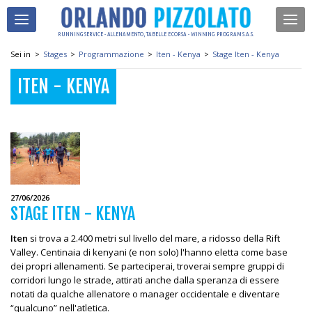
RUNNING SERVICE - ALLENAMENTO, TABELLE E CORSA - WINNING PROGRAM S.A.S.
Sei in
>
Stages
>
Programmazione
>
Iten - Kenya
>
Stage Iten - Kenya
ITEN - KENYA
27/06/2026
STAGE ITEN - KENYA
Iten
si trova a 2.400 metri sul livello del mare, a ridosso della Rift
Valley. Centinaia di kenyani (e non solo) l'hanno eletta come base
dei propri allenamenti. Se parteciperai, troverai sempre gruppi di
corridori lungo le strade, attirati anche dalla speranza di essere
notati da qualche allenatore o manager occidentale e diventare
“qualcuno” nell'atletica.