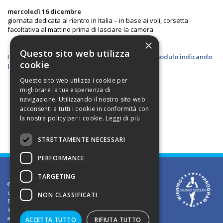
mercoledì 16 dicembre
giornata dedicata al rientro in Italia – in base ai voli, corsetta
facoltativa al mattino prima di lasciare la camera
×
Questo sito web utilizza
Per ricevere informazioni sullo stage,
compila il modulo indicando
cookie
le localita' preferite
, oppure
contattami
Questo sito web utilizza i cookie per
migliorare la tua esperienza di
navigazione. Utilizzando il nostro sito web
acconsenti a tutti i cookie in conformità con
la nostra policy per i cookie.
Leggi di più
STRETTAMENTE NECESSARI
PERFORMANCE
TARGETING
©2002 Informativa sui diritti d'autore. Le informazioni
contenute in questo sito sono solo per uso privato.
NON CLASSIFICATI
E' vietato riprodurre o divulgare in qualsiasi forma le
informazioni contenute in questo sito, salvo previa
autorizzazione di Orlando Pizzolato
ACCETTA TUTTO
RIFIUTA TUTTO