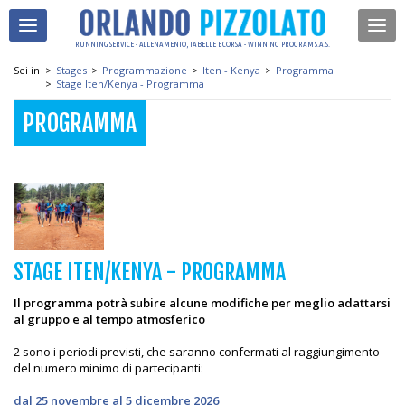
RUNNING SERVICE - ALLENAMENTO, TABELLE E CORSA - WINNING PROGRAM S.A.S.
Sei in
>
Stages
>
Programmazione
>
Iten - Kenya
>
Programma
>
Stage Iten/Kenya - Programma
PROGRAMMA
STAGE ITEN/KENYA - PROGRAMMA
Il programma potrà subire alcune modifiche per meglio adattarsi
al gruppo e al tempo atmosferico
2 sono i periodi previsti, che saranno confermati al raggiungimento
del numero minimo di partecipanti:
dal 25 novembre al 5 dicembre 2026