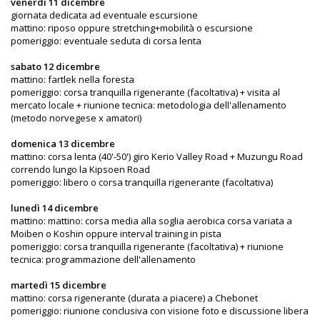
venerdì 11 dicembre
giornata dedicata ad eventuale escursione
mattino: riposo oppure stretching+mobilità o escursione
pomeriggio: eventuale seduta di corsa lenta
sabato 12 dicembre
mattino: fartlek nella foresta
pomeriggio: corsa tranquilla rigenerante (facoltativa) + visita al
mercato locale + riunione tecnica: metodologia dell'allenamento
(metodo norvegese x amatori)
domenica 13 dicembre
mattino: corsa lenta (40'-50') giro Kerio Valley Road + Muzungu Road
correndo lungo la Kipsoen Road
pomeriggio: libero o corsa tranquilla rigenerante (facoltativa)
lunedì 14 dicembre
mattino: mattino: corsa media alla soglia aerobica corsa variata a
Moiben o Koshin oppure interval training in pista
pomeriggio: corsa tranquilla rigenerante (facoltativa) + riunione
tecnica: programmazione dell'allenamento
martedì 15 dicembre
mattino: corsa rigenerante (durata a piacere) a Chebonet
pomeriggio: riunione conclusiva con visione foto e discussione libera