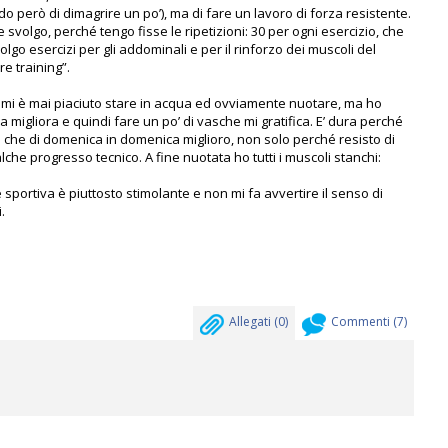
do però di dimagrire un po’), ma di fare un lavoro di forza resistente.
e svolgo, perché tengo fisse le ripetizioni: 30 per ogni esercizio, che
olgo esercizi per gli addominali e per il rinforzo dei muscoli del
e training”.
 mi è mai piaciuto stare in acqua ed ovviamente nuotare, ma ho
nza migliora e quindi fare un po’ di vasche mi gratifica. E’ dura perché
che di domenica in domenica miglioro, non solo perché resisto di
che progresso tecnico. A fine nuotata ho tutti i muscoli stanchi:
portiva è piuttosto stimolante e non mi fa avvertire il senso di
.
Allegati (
0
)
Commenti (
7
)