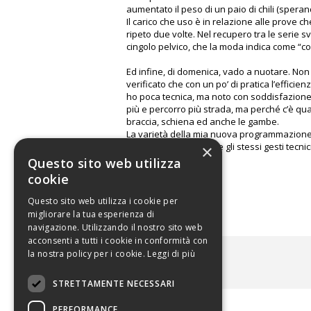
aumentato il peso di un paio di chili (speran
Il carico che uso è in relazione alle prove ch
ripeto due volte. Nel recupero tra le serie sv
cingolo pelvico, che la moda indica come “cor
Ed infine, di domenica, vado a nuotare. Non
verificato che con un po’ di pratica l’efficie
ho poca tecnica, ma noto con soddisfazione 
più e percorro più strada, ma perché c’è qual
braccia, schiena ed anche le gambe.
La varietà della mia nuova programmazione s
monotonia nel ripetere gli stessi gesti tecnici
×
Questo sito web utilizza
cookie
Questo sito web utilizza i cookie per
migliorare la tua esperienza di
navigazione. Utilizzando il nostro sito web
acconsenti a tutti i cookie in conformità con
la nostra policy per i cookie.
Leggi di più
ALLEGATI
STRETTAMENTE NECESSARI
PERFORMANCE