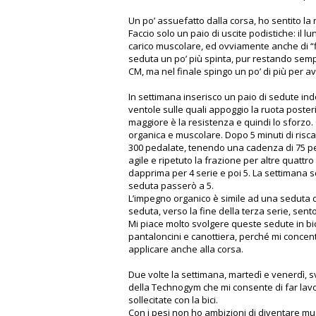
Un po’ assuefatto dalla corsa, ho sentito la n
Faccio solo un paio di uscite podistiche: il l
carico muscolare, ed ovviamente anche di “f
seduta un po’ più spinta, pur restando sempr
CM, ma nel finale spingo un po’ di più per av
In settimana inserisco un paio di sedute ind
ventole sulle quali appoggio la ruota poster
maggiore è la resistenza e quindi lo sforz
organica e muscolare. Dopo 5 minuti di risc
300 pedalate, tenendo una cadenza di 75 pe
agile e ripetuto la frazione per altre quatt
dapprima per 4 serie e poi 5. La settimana s
seduta passerò a 5.
L’impegno organico è simile ad una seduta d
seduta, verso la fine della terza serie, sent
Mi piace molto svolgere queste sedute in bi
pantaloncini e canottiera, perché mi concen
applicare anche alla corsa.
Due volte la settimana, martedì e venerdì, 
della Technogym che mi consente di far lavor
sollecitate con la bici.
Con i pesi non ho ambizioni di diventare mus