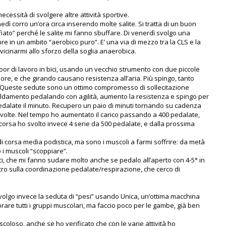
ecessità di svolgere altre attività sportive.
unedì corro un’ora circa inserendo molte salite. Si tratta di un buon
iato” perché le salite mi fanno sbuffare. Di venerdì svolgo una
e in un ambito “aerobico puro”. E’ una via di mezzo tra la CLS e la
vicinarmi allo sforzo della soglia anaerobica.
oor di lavoro in bici, usando un vecchio strumento con due piccole
iore, e che girando causano resistenza all’aria. Più spingo, tanto
o. Queste sedute sono un ottimo compromesso di sollecitazione
aldamento pedalando con agilità, aumento la resistenza e spingo per
dalate il minuto. Recupero un paio di minuti tornando su cadenza
ro volte. Nel tempo ho aumentato il carico passando a 400 pedalate,
corsa ho svolto invece 4 serie da 500 pedalate, e dalla prossima
i corsa media podistica, ma sono i muscoli a farmi soffrire: da metà
o i muscoli “scoppiare”.
ci, che mi fanno sudare molto anche se pedalo all’aperto con 4-5° in
tro sulla coordinazione pedalate/respirazione, che cerco di
svolgo invece la seduta di “pesi” usando Unica, un’ottima macchina
are tutti i gruppi muscolari, ma faccio poco per le gambe, già ben
coloso, anche se ho verificato che con le varie attività ho