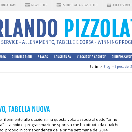
CONTATTAMI
NEWSLETTER
ISCRIVITI ALLA NEWSLETTER
AREA RISERVAT
SERVICE - ALLENAMENTO, TABELLE E CORSA - WINNING PROGR
BLOG
PUBBLICAZIONI
STAGES
CONSULENZA
VIAGGIARE E CORRERE
RUNNERS&WRI
Sei in
>
Blog
>
I post del 
O, TABELLA NUOVA
 riferimento alle citazioni, ma questa volta associo al detto “anno
a” il cambio di programmazione sportiva che ho attuato da qualche
ndi proprio in corrispondenza delle prime settimane del 2014.