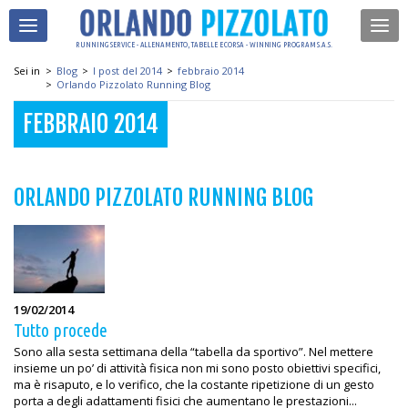
RUNNING SERVICE - ALLENAMENTO, TABELLE E CORSA - WINNING PROGRAM S.A.S.
Sei in
>
Blog
>
I post del 2014
>
febbraio 2014
>
Orlando Pizzolato Running Blog
FEBBRAIO 2014
ORLANDO PIZZOLATO RUNNING BLOG
19/02/2014
Tutto procede
Sono alla sesta settimana della “tabella da sportivo”. Nel mettere
insieme un po’ di attività fisica non mi sono posto obiettivi specifici,
ma è risaputo, e lo verifico, che la costante ripetizione di un gesto
porta a degli adattamenti fisici che aumentano le prestazioni...