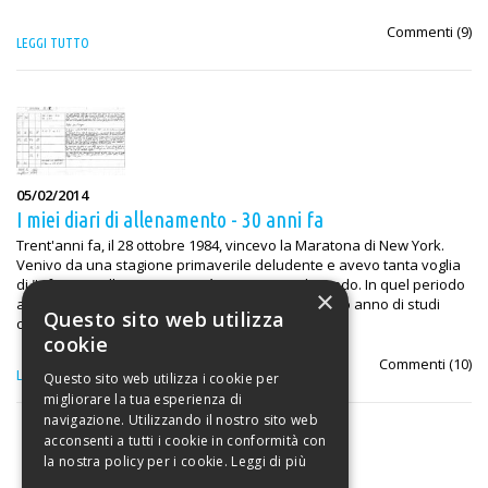
Commenti (
9
)
LEGGI TUTTO
05/02/2014
I miei diari di allenamento - 30 anni fa
Trent'anni fa, il 28 ottobre 1984, vincevo la Maratona di New York.
Venivo da una stagione primaverile deludente e avevo tanta voglia
di "rifarmi" nella maratona più importante al mondo. In quel periodo
×
abitavo a Ferrara e avevo appena finito il secondo anno di studi
Questo sito web utilizza
come fisioterapista della riabilitazione...
cookie
Commenti (
10
)
LEGGI TUTTO
Questo sito web utilizza i cookie per
migliorare la tua esperienza di
navigazione. Utilizzando il nostro sito web
acconsenti a tutti i cookie in conformità con
la nostra policy per i cookie.
Leggi di più