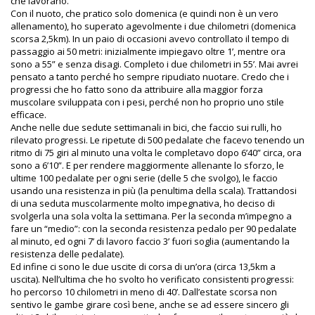
che lavorano.
Con il nuoto, che pratico solo domenica (e quindi non è un vero
allenamento), ho superato agevolmente i due chilometri (domenica
scorsa 2,5km). In un paio di occasioni avevo controllato il tempo di
passaggio ai 50 metri: inizialmente impiegavo oltre 1’, mentre ora
sono a 55” e senza disagi. Completo i due chilometri in 55’. Mai avrei
pensato a tanto perché ho sempre ripudiato nuotare. Credo che i
progressi che ho fatto sono da attribuire alla maggior forza
muscolare sviluppata con i pesi, perché non ho proprio uno stile
efficace.
Anche nelle due sedute settimanali in bici, che faccio sui rulli, ho
rilevato progressi. Le ripetute di 500 pedalate che facevo tenendo un
ritmo di 75 giri al minuto una volta le completavo dopo 6’40” circa, ora
sono a 6’10”. E per rendere maggiormente allenante lo sforzo, le
ultime 100 pedalate per ogni serie (delle 5 che svolgo), le faccio
usando una resistenza in più (la penultima della scala). Trattandosi
di una seduta muscolarmente molto impegnativa, ho deciso di
svolgerla una sola volta la settimana. Per la seconda m’impegno a
fare un “medio”: con la seconda resistenza pedalo per 90 pedalate
al minuto, ed ogni 7’ di lavoro faccio 3’ fuori soglia (aumentando la
resistenza delle pedalate).
Ed infine ci sono le due uscite di corsa di un’ora (circa 13,5km a
uscita). Nell’ultima che ho svolto ho verificato consistenti progressi:
ho percorso 10 chilometri in meno di 40’. Dall’estate scorsa non
sentivo le gambe girare così bene, anche se ad essere sincero gli