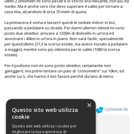
ultimi 2 chilometri mi sono pesati e lo sforzo era rilevante, non più da
medio. Ma è anche vero che devo superare 4 salite per tornare a
casa mia, alzandomi di circa 70 metri di quota.
La primavera è vicina e lascerò quindi le sedute indoor in bici,
passando a pedalare su strada. Per darmi ulteriori stimoli mi sono
posto due obiettivi: arrivare a 1200m di dislivello in un’ora ed
avvicinare i 40km in un’ora in piano. Non sarà facile, specialmente
per quest’ultimo (37,3 la scorsa estate, ma avevo iniziato a pedalare
a maggio), mentre sono più ottimista per le salite (1080 la scorsa
estate).
Per il podismo non mi sono posto obiettivi; certamente non
gareggerò, ma potrei tentare un paio di “cronometro” sui 10km, ed
anche sui 5, che hanno il mio favore perché durano di meno.
×
Questo sito web utilizza
Allegati (
0
)
Commenti (
9
)
cookie
ALLEGATI
Questo sito web utilizza i cookie per
migliorare la tua esperienza di