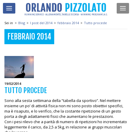
RUNNING SERVICE - ALLENAMENTO, TABELLE E CORSA - WINNING PROGRAM S.A.S.
Sei in
>
Blog
>
I post del 2014
>
febbraio 2014
>
Tutto procede
FEBBRAIO 2014
19/02/2014
TUTTO PROCEDE
Sono alla sesta settimana della “tabella da sportivo”. Nel mettere
insieme un po’ di attività fisica non mi sono posto obiettivi specifici,
ma è risaputo, e lo verifico, che la costante ripetizione di un gesto
porta a degli adattamenti fisici che aumentano le prestazioni.
Con i pesi rilevo che a parità di numero di ripetizioni ho incrementato
leggermente il carico, da 2,5 a 5kg, in relazione ai gruppi muscolari