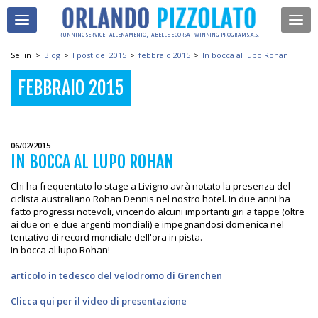
RUNNING SERVICE - ALLENAMENTO, TABELLE E CORSA - WINNING PROGRAM S.A.S.
Sei in
>
Blog
>
I post del 2015
>
febbraio 2015
>
In bocca al lupo Rohan
FEBBRAIO 2015
06/02/2015
IN BOCCA AL LUPO ROHAN
Chi ha frequentato lo stage a Livigno avrà notato la presenza del
ciclista australiano Rohan Dennis nel nostro hotel. In due anni ha
fatto progressi notevoli, vincendo alcuni importanti giri a tappe (oltre
ai due ori e due argenti mondiali) e impegnandosi domenica nel
tentativo di record mondiale dell'ora in pista.
In bocca al lupo Rohan!
articolo in tedesco del velodromo di Grenchen
Clicca qui per il video di presentazione