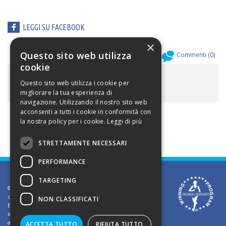
LEGGI SU FACEBOOK
×
Questo sito web utilizza
Allegati (
0
)
Commenti (
0
)
cookie
ALLEGATI
Questo sito web utilizza i cookie per
migliorare la tua esperienza di
navigazione. Utilizzando il nostro sito web
acconsenti a tutti i cookie in conformità con
la nostra policy per i cookie.
Leggi di più
STRETTAMENTE NECESSARI
PERFORMANCE
TARGETING
©2002 Informativa sui diritti d'autore. Le informazioni
contenute in questo sito sono solo per uso privato.
NON CLASSIFICATI
E' vietato riprodurre o divulgare in qualsiasi forma le
informazioni contenute in questo sito, salvo previa
autorizzazione di Orlando Pizzolato
ACCETTA TUTTO
RIFIUTA TUTTO