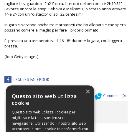
tagliare il traguardo in 2h21' circa. Il record del percorso è 2h19'31”
Favorite ancora le etiopi Seboka e Melkamu, lo scorso anno arrivate
1^ e 2^ con un “distacco” di soli 22 centesimi!
In gara ci saranno anche tre maratoneti che ho allenato e che spero
possano correre al meglio per fare il proprio primato.
E' prevista una temperatura di 16-18° durante la gara, con leggera
brezza.
(foto Getty images)
LEGGI SU FACEBOOK
×
Questo sito web utilizza
Allegati (
0
)
Commenti (
0
)
cookie
ALLEGATI
Questo sito web utilizza i cookie per
migliorare la tua esperienza di
navigazione. Utilizzando il nostro sito web
acconsenti a tutti i cookie in conformità con