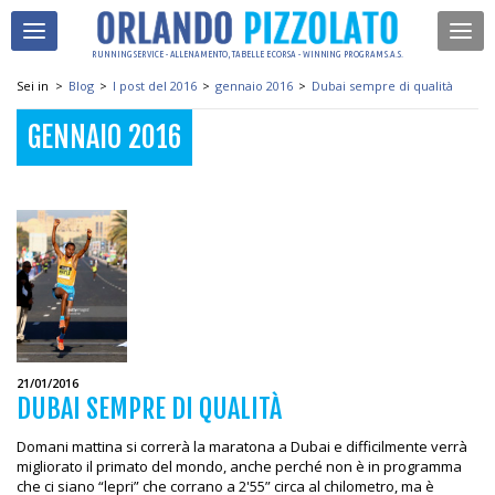
RUNNING SERVICE - ALLENAMENTO, TABELLE E CORSA - WINNING PROGRAM S.A.S.
Sei in
>
Blog
>
I post del 2016
>
gennaio 2016
>
Dubai sempre di qualità
GENNAIO 2016
21/01/2016
DUBAI SEMPRE DI QUALITÀ
Domani mattina si correrà la maratona a Dubai e difficilmente verrà
migliorato il primato del mondo, anche perché non è in programma
che ci siano “lepri” che corrano a 2'55” circa al chilometro, ma è