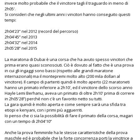
invece molto probabile che il vincitore tagli il traguardo in meno di
2h05'.
Si consideri che negli ultimi anni i vincitori hanno conseguito questi
tempi:
2h04'23” nel 2012 (record del percorso)
2h04'45” nel 2013
2h04'32” nel 2014
2h05'28” nel 2015
La maratona di Dubai è una corsa che ha avuto spesso vincitori che
prima erano quasi sconosciuti. Ciò è dovuto al fatto che è una prova
in cui gli ingaggi sono bassi (rispetto alle grandi maratone
internazionali) ma il montepremi molto alto (200 mila dollari al
vincitore). Il campo di partenti quindi è molto aperto (22 maratoneti
hanno un primato inferiore a 2h10', ed il vincitore dello scorso anno
Hayle Lemi Berhanu, aveva un primato di oltre 2h10' prima di correre
in 2h05'28”) perché non c'è un favorito netto su tutti.
La gara quindi è molto aperta e come sempre sarà una sfida tra
etiopi e kenyani, con i primi più agguerriti.
Io penso che ci sia la possibilità di fare il primato della corsa, magari
con un tempo di 2h04'10”
Anche la prova femminile ha le stesse caratteristiche della prova
maschile ed è probabile che la forte concorrenza porti la vincitrice a