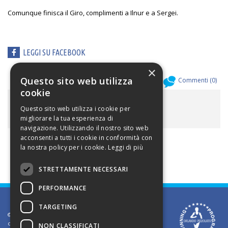
Comunque finisca il Giro, complimenti a Ilnur e a Sergei.
LEGGI SU FACEBOOK
×
Questo sito web utilizza
Allegati (
0
)
Commenti (
0
)
cookie
ALLEGATI
Questo sito web utilizza i cookie per
migliorare la tua esperienza di
navigazione. Utilizzando il nostro sito web
acconsenti a tutti i cookie in conformità con
la nostra policy per i cookie.
Leggi di più
STRETTAMENTE NECESSARI
PERFORMANCE
TARGETING
©2002 Informativa sui diritti d'autore. Le informazioni
contenute in questo sito sono solo per uso privato.
NON CLASSIFICATI