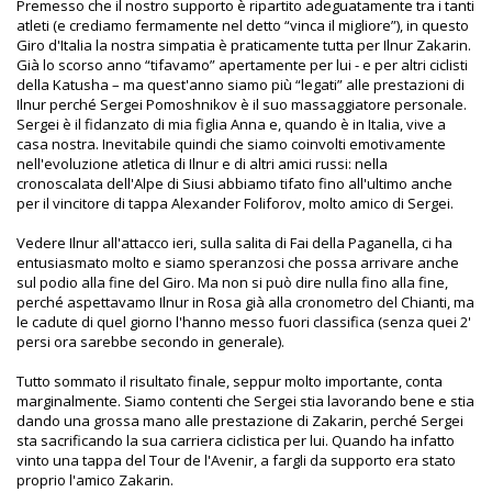
Premesso che il nostro supporto è ripartito adeguatamente tra i tanti
atleti (e crediamo fermamente nel detto “vinca il migliore”), in questo
Giro d'Italia la nostra simpatia è praticamente tutta per Ilnur Zakarin.
Già lo scorso anno “tifavamo” apertamente per lui - e per altri ciclisti
della Katusha – ma quest'anno siamo più “legati” alle prestazioni di
Ilnur perché Sergei Pomoshnikov è il suo massaggiatore personale.
Sergei è il fidanzato di mia figlia Anna e, quando è in Italia, vive a
casa nostra. Inevitabile quindi che siamo coinvolti emotivamente
nell'evoluzione atletica di Ilnur e di altri amici russi: nella
cronoscalata dell'Alpe di Siusi abbiamo tifato fino all'ultimo anche
per il vincitore di tappa Alexander Foliforov, molto amico di Sergei.
Vedere Ilnur all'attacco ieri, sulla salita di Fai della Paganella, ci ha
entusiasmato molto e siamo speranzosi che possa arrivare anche
sul podio alla fine del Giro. Ma non si può dire nulla fino alla fine,
perché aspettavamo Ilnur in Rosa già alla cronometro del Chianti, ma
le cadute di quel giorno l'hanno messo fuori classifica (senza quei 2'
persi ora sarebbe secondo in generale).
Tutto sommato il risultato finale, seppur molto importante, conta
marginalmente. Siamo contenti che Sergei stia lavorando bene e stia
dando una grossa mano alle prestazione di Zakarin, perché Sergei
sta sacrificando la sua carriera ciclistica per lui. Quando ha infatto
vinto una tappa del Tour de l'Avenir, a fargli da supporto era stato
proprio l'amico Zakarin.