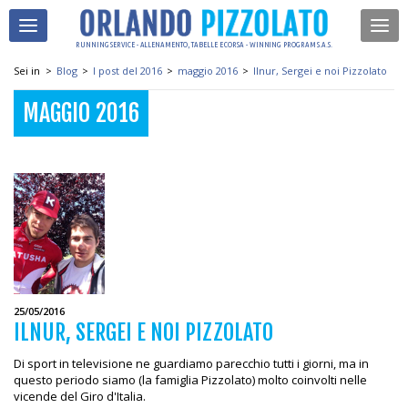
RUNNING SERVICE - ALLENAMENTO, TABELLE E CORSA - WINNING PROGRAM S.A.S.
Sei in
>
Blog
>
I post del 2016
>
maggio 2016
>
Ilnur, Sergei e noi Pizzolato
MAGGIO 2016
25/05/2016
ILNUR, SERGEI E NOI PIZZOLATO
Di sport in televisione ne guardiamo parecchio tutti i giorni, ma in
questo periodo siamo (la famiglia Pizzolato) molto coinvolti nelle
vicende del Giro d'Italia.