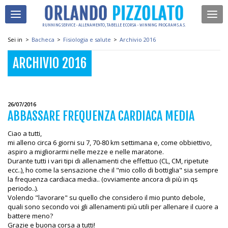
RUNNING SERVICE - ALLENAMENTO, TABELLE E CORSA - WINNING PROGRAM S.A.S.
Sei in
>
Bacheca
>
Fisiologia e salute
>
Archivio 2016
ARCHIVIO 2016
26/07/2016
ABBASSARE FREQUENZA CARDIACA MEDIA
Ciao a tutti,
mi alleno circa 6 giorni su 7, 70-80 km settimana e, come obbiettivo,
aspiro a migliorarmi nelle mezze e nelle maratone.
Durante tutti i vari tipi di allenamenti che effettuo (CL, CM, ripetute
ecc..), ho come la sensazione che il "mio collo di bottiglia" sia sempre
la frequenza cardiaca media.. (ovviamente ancora di più in qs
periodo..).
Volendo "lavorare" su quello che considero il mio punto debole,
quali sono secondo voi gli allenamenti più utili per allenare il cuore a
battere meno?
Grazie e buona corsa a tutti!