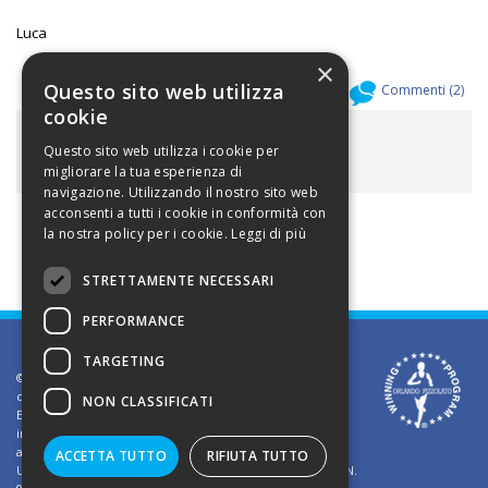
Luca
×
Questo sito web utilizza
Allegati (
0
)
Commenti (
2
)
cookie
ALLEGATI
Questo sito web utilizza i cookie per
migliorare la tua esperienza di
navigazione. Utilizzando il nostro sito web
acconsenti a tutti i cookie in conformità con
la nostra policy per i cookie.
Leggi di più
STRETTAMENTE NECESSARI
PERFORMANCE
TARGETING
©2002 Informativa sui diritti d'autore. Le informazioni
contenute in questo sito sono solo per uso privato.
NON CLASSIFICATI
E' vietato riprodurre o divulgare in qualsiasi forma le
informazioni contenute in questo sito, salvo previa
autorizzazione di Orlando Pizzolato
ACCETTA TUTTO
RIFIUTA TUTTO
Ufficio del Registro delle Imprese di Vicenza - Iscrizione N.