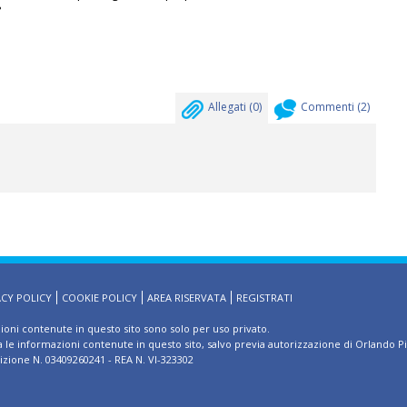
?
Allegati (
0
)
Commenti (
2
)
ACY POLICY
COOKIE POLICY
AREA RISERVATA
REGISTRATI
zioni contenute in questo sito sono solo per uso privato.
ma le informazioni contenute in questo sito, salvo previa autorizzazione di Orlando P
rizione N. 03409260241 - REA N. VI-323302