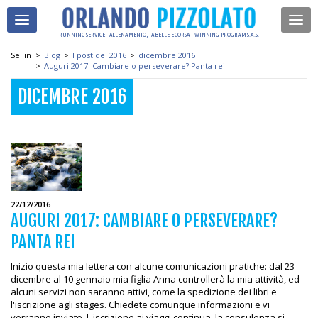
RUNNING SERVICE - ALLENAMENTO, TABELLE E CORSA - WINNING PROGRAM S.A.S.
Sei in
>
Blog
>
I post del 2016
>
dicembre 2016
>
Auguri 2017: Cambiare o perseverare? Panta rei
DICEMBRE 2016
22/12/2016
AUGURI 2017: CAMBIARE O PERSEVERARE?
PANTA REI
Inizio questa mia lettera con alcune comunicazioni pratiche: dal 23
dicembre al 10 gennaio mia figlia Anna controllerà la mia attività, ed
alcuni servizi non saranno attivi, come la spedizione dei libri e
l'iscrizione agli stages. Chiedete comunque informazioni e vi
verranno inviate. L'iscrizione ai viaggi continua, la consulenza si