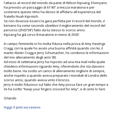
l'attacco al record del mondo da parte di Wilson Kipsang. Il kenyano
ha previsto un passaggio di 61'40” a mezza maratona e per
sostenere questo ritmo ha deciso di affidarsi all'esperienza del
fratello Noah Kiprotich.
Se non dovesse esserci la gara perfetta per il record del mondo, il
keniano ha come secondo obiettivo il miglioramento del record del
percorso (2h03'58”) fatto da lui stesso lo scorso anno.
Kipsang ha già corso 8 maratone in meno di 2h05'.
In campo femminile io ho molta fiducia nella prova di Amy Hastings
Cragg, con la quale ho avuto una buona affinità quando con lei, il
marito Alister Cragg e Jerry Schumacher, ho condiviso le informazioni
del mio allenamento degli anni '80.
Ad inizio di settimana Jerry ha risposto ad una mia mail nella quale
chiedevo informazioni riguardo Amy, riferendomi che sta davvero
molto bene. Ha svolto un carico di allenamento migliore di sempre,
anche rispetto a quando aveva preparato i mondiali di Londra dello
scorso anno, quando aveva vinto il bronzo.
Jerry è molto fiducioso sul fatto che Amy possa fare un gran tempo e
mi ha scritto “Keep your fingers crossed for Amy”, e di certo lo farò.
Orlando
leggi il post successivo