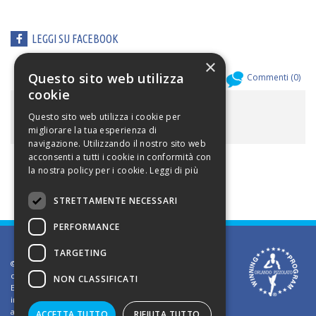
LEGGI SU FACEBOOK
×
Questo sito web utilizza
Allegati (
0
)
Commenti (
0
)
cookie
ALLEGATI
Questo sito web utilizza i cookie per
migliorare la tua esperienza di
navigazione. Utilizzando il nostro sito web
acconsenti a tutti i cookie in conformità con
la nostra policy per i cookie.
Leggi di più
STRETTAMENTE NECESSARI
PERFORMANCE
TARGETING
©2002 Informativa sui diritti d'autore. Le informazioni
contenute in questo sito sono solo per uso privato.
NON CLASSIFICATI
E' vietato riprodurre o divulgare in qualsiasi forma le
informazioni contenute in questo sito, salvo previa
autorizzazione di Orlando Pizzolato
ACCETTA TUTTO
RIFIUTA TUTTO