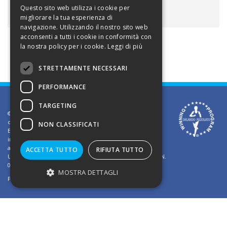
ALLEGATI
Questo sito web utilizza i cookie per
migliorare la tua esperienza di
navigazione. Utilizzando il nostro sito web
acconsenti a tutti i cookie in conformità con
la nostra policy per i cookie.
Leggi di più
STRETTAMENTE NECESSARI
PERFORMANCE
TARGETING
©2002 Informativa sui diritti d'autore. Le informazioni
contenute in questo sito sono solo per uso privato.
NON CLASSIFICATI
E' vietato riprodurre o divulgare in qualsiasi forma le
informazioni contenute in questo sito, salvo previa
autorizzazione di Orlando Pizzolato
ACCETTA TUTTO
RIFIUTA TUTTO
Ufficio del Registro delle Imprese di Vicenza - Iscrizione N.
03409260241 - REA N. VI-323302
MOSTRA DETTAGLI
Powered by
TWS