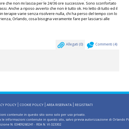
olore che non mi lascia per le 24/36 ore successive. Sono sconfortato
si. Anche a riposo avverto che non è tutto ok. Ho letto di tutto ed il
 in terapie varie senza risolvere nulla, chi ha perso del tempo con lo
rienza, Orlando, cosa bisogna veramente fare per lasciarsi alle
Allegati (
0
)
Commenti (
4
)
ACY POLICY
COOKIE POLICY
AREA RISERVATA
REGISTRATI
zioni contenute in questo sito sono solo per uso privato.
ma le informazioni contenute in questo sito, salvo previa autorizzazione di Orlando P
rizione N. 03409260241 - REA N. VI-323302