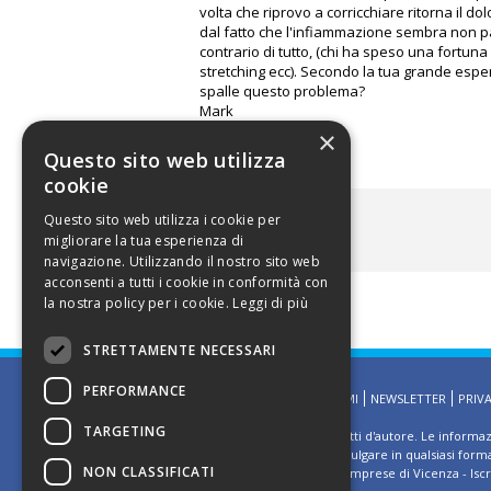
volta che riprovo a corricchiare ritorna il d
dal fatto che l'infiammazione sembra non pas
contrario di tutto, (chi ha speso una fortuna
stretching ecc). Secondo la tua grande espe
spalle questo problema?
Mark
×
Questo sito web utilizza
cookie
Questo sito web utilizza i cookie per
ALLEGATI
migliorare la tua esperienza di
navigazione. Utilizzando il nostro sito web
acconsenti a tutti i cookie in conformità con
la nostra policy per i cookie.
Leggi di più
STRETTAMENTE NECESSARI
PERFORMANCE
HOMEPAGE
CONTATTAMI
NEWSLETTER
PRIV
TARGETING
©2002 Informativa sui diritti d'autore. Le informa
E' vietato riprodurre o divulgare in qualsiasi for
NON CLASSIFICATI
Ufficio del Registro delle Imprese di Vicenza - Isc