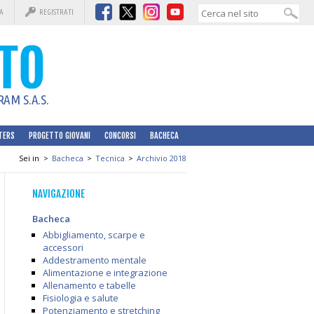
A
REGISTRATI
AM S.A.S.
TERS
PROGETTO GIOVANI
CONCORSI
BACHECA
Sei in
>
Bacheca
>
Tecnica
>
Archivio 2018
NAVIGAZIONE
Bacheca
Abbigliamento, scarpe e
accessori
Addestramento mentale
Alimentazione e integrazione
Allenamento e tabelle
Fisiologia e salute
Potenziamento e stretching