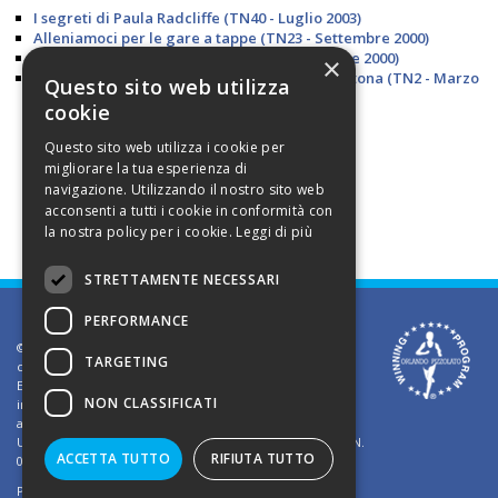
I segreti di Paula Radcliffe (TN40 - Luglio 2003)
Alleniamoci per le gare a tappe (TN23 - Settembre 2000)
Tabelle per le gare a tappe (TN23 - Settembre 2000)
×
Con il test di Yasso scopri quanto vali in maratona (TN2 - Marzo
Questo sito web utilizza
1997)
cookie
Questo sito web utilizza i cookie per
migliorare la tua esperienza di
navigazione. Utilizzando il nostro sito web
acconsenti a tutti i cookie in conformità con
la nostra policy per i cookie.
Leggi di più
STRETTAMENTE NECESSARI
PERFORMANCE
©2002 Informativa sui diritti d'autore. Le informazioni
TARGETING
contenute in questo sito sono solo per uso privato.
E' vietato riprodurre o divulgare in qualsiasi forma le
NON CLASSIFICATI
informazioni contenute in questo sito, salvo previa
autorizzazione di Orlando Pizzolato
Ufficio del Registro delle Imprese di Vicenza - Iscrizione N.
ACCETTA TUTTO
RIFIUTA TUTTO
03409260241 - REA N. VI-323302
Powered by
TWS