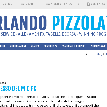
CONTATTAMI
NEWSLETTER
ISCRIVITI ALLA NEWSLETTER
AREA RISERVAT
SERVICE - ALLENAMENTO, TABELLE E CORSA - WINNING PROGR
BLOG
PUBBLICAZIONI
STAGES
CONSULENZA
VIAGGIARE E CORRERE
RUNNERS&WRI
Sei in
>
Blog
>
/2010
SESSO DEL MIO PC
mputer è il mio strumento di lavoro. Penso che dentro questa scatola
ano ad una velocità supersonica milioni di dati. Li immagino
pitarsi all’impazzata tra microscopici fili alla stregua di automobili che