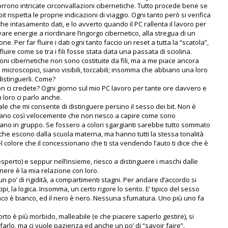
rrono intricate circonvallazioni cibernetiche. Tutto procede bene se
bit rispetta le proprie indicazioni di viaggio. Ogni tanto però si verifica
he intasamento dati, e lo avverto quando il PC rallenta il lavoro per
vare energie a riordinare l’ingorgo cibernetico, alla stregua di un
ne. Per far fluire i dati ogni tanto faccio un reset a tutta la “scatola”,
fluire come se tra i fili fosse stata data una passata di sciolina.
zioni cibernetiche non sono costituite da fili, ma a me piace ancora
 microscopici, siano visibili, toccabili; insomma che abbiano una loro
distinguerli. Come?
on ci credete? Ogni giorno sul mio PC lavoro per tante ore davvero e
 loro ci parlo anche.
le che mi consente di distinguere persino il sesso dei bit. Non è
ssano così velocemente che non riesco a capire come sono
itano in gruppo. Se fossero a colori sgargianti sarebbe tutto sommato
 che escono dalla scuola materna, ma hanno tutti la stessa tonalità
l colore che il concessionario che ti sta vendendo l’auto ti dice che è
(esperto) e seppur nell’insieme, riesco a distinguere i maschi dalle
nere è la mia relazione con loro.
n po’ di rigidità, a compartimenti stagni. Per andare d’accordo si
ipi, la logica. Insomma, un certo rigore lo sento. E’ tipico del sesso
ianco è bianco, ed il nero è nero. Nessuna sfumatura. Uno più uno fa
porto è più morbido, malleabile (e che piacere saperlo gestire), si
 farlo, ma ci vuole pazienza ed anche un po’ di “savoir faire”.