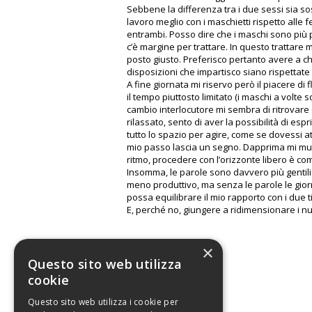
Sebbene la differenza tra i due sessi sia sos
lavoro meglio con i maschietti rispetto all
entrambi. Posso dire che i maschi sono più p
c’è margine per trattare. In questo trattare
posto giusto. Preferisco pertanto avere a c
disposizioni che impartisco siano rispettate 
A fine giornata mi riservo però il piacere di f
il tempo piuttosto limitato (i maschi a volt
cambio interlocutore mi sembra di ritrovare
rilassato, sento di aver la possibilità di esp
tutto lo spazio per agire, come se dovessi 
mio passo lascia un segno. Dapprima mi muo
ritmo, procedere con l’orizzonte libero è co
Insomma, le parole sono davvero più gentili 
meno produttivo, ma senza le parole le gior
possa equilibrare il mio rapporto con i due tip
E, perché no, giungere a ridimensionare i num
Orlando
×
Questo sito web utilizza
cookie
Questo sito web utilizza i cookie per