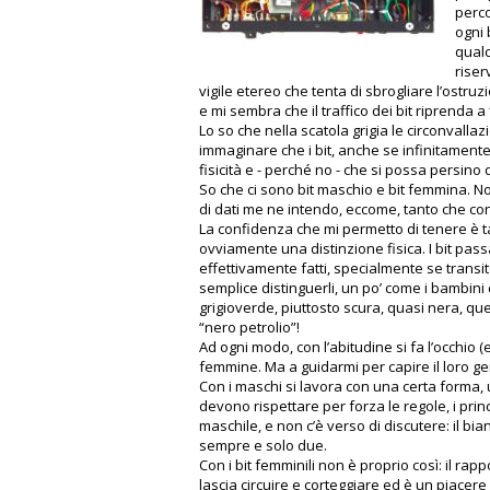
perco
ogni 
qualc
riser
vigile etereo che tenta di sbrogliare l’ostruzio
e mi sembra che il traffico dei bit riprenda a 
Lo so che nella scatola grigia le circonvalla
immaginare che i bit, anche se infinitamente
fisicità e - perché no - che si possa persino 
So che ci sono bit maschio e bit femmina. N
di dati me ne intendo, eccome, tanto che con
La confidenza che mi permetto di tenere è ta
ovviamente una distinzione fisica. I bit pa
effettivamente fatti, specialmente se trans
semplice distinguerli, un po’ come i bambini
grigioverde, piuttosto scura, quasi nera, que
“nero petrolio”!
Ad ogni modo, con l’abitudine si fa l’occhio 
femmine. Ma a guidarmi per capire il loro ge
Con i maschi si lavora con una certa forma, u
devono rispettare per forza le regole, i princ
maschile, e non c’è verso di discutere: il b
sempre e solo due.
Con i bit femminili non è proprio così: il rap
lascia circuire e corteggiare ed è un piacere