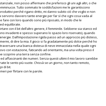
tanziale, non posso affermare che preferisco gli uni agli altri, o che
e femminucce. Tutto sommato le soddisfazioni me le garantiscono
roduttivi perché rigano dritto, mi danno subito ciò che voglio e non
 mi servono davvero tante energie per far sì che ogni cosa vada al
he fare con loro quando sono più riposato, in modo che le
ed equilibrate.
lirtare con il bit dell’altro genere, il femminile. Sebbene sia stanco ed
e sono invadenti e spesso superano lo spazio loro riservato), quando
 energie. Dall’impostazione rigida passo ad un approccio più disteso,
rimermi, di dire la mia. Il gioco si fa gradatamente più dolce perché ho
attraversare una bianca distesa di neve immacolata nella quale ogni
vo con esitazione, faticando ad orientarmi, ma una volta preso il
me scoprire una terra senza confine.
ed affascinanti dei numeri. Senza questi ultimi il mio lavoro sarebbe
nate le sento più vuote. Chissà se un giorno, non tanto remoto,
i di bit.
eri per flirtare con le parole.