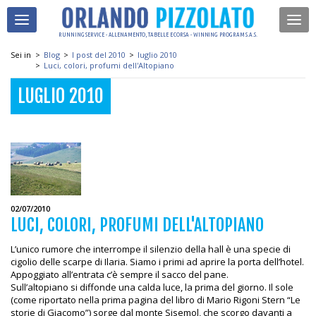
RUNNING SERVICE - ALLENAMENTO, TABELLE E CORSA - WINNING PROGRAM S.A.S.
Sei in
>
Blog
>
I post del 2010
>
luglio 2010
>
Luci, colori, profumi dell'Altopiano
LUGLIO 2010
02/07/2010
LUCI, COLORI, PROFUMI DELL'ALTOPIANO
L’unico rumore che interrompe il silenzio della hall è una specie di
cigolio delle scarpe di Ilaria. Siamo i primi ad aprire la porta dell’hotel.
Appoggiato all’entrata c’è sempre il sacco del pane.
Sull’altopiano si diffonde una calda luce, la prima del giorno. Il sole
(come riportato nella prima pagina del libro di Mario Rigoni Stern “Le
storie di Giacomo”) sorge dal monte Sisemol, che scorgo davanti a