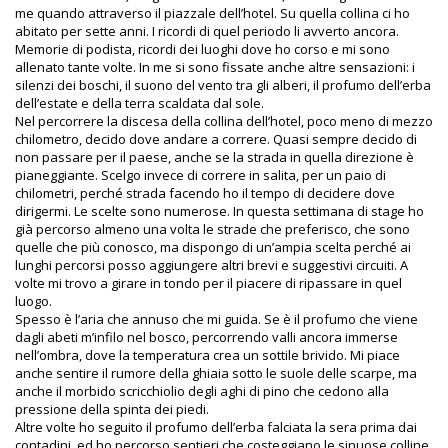
me quando attraverso il piazzale dell’hotel. Su quella collina ci ho
abitato per sette anni. I ricordi di quel periodo li avverto ancora.
Memorie di podista, ricordi dei luoghi dove ho corso e mi sono
allenato tante volte. In me si sono fissate anche altre sensazioni: i
silenzi dei boschi, il suono del vento tra gli alberi, il profumo dell’erba
dell’estate e della terra scaldata dal sole.
Nel percorrere la discesa della collina dell’hotel, poco meno di mezzo
chilometro, decido dove andare a correre. Quasi sempre decido di
non passare per il paese, anche se la strada in quella direzione è
pianeggiante. Scelgo invece di correre in salita, per un paio di
chilometri, perché strada facendo ho il tempo di decidere dove
dirigermi. Le scelte sono numerose. In questa settimana di stage ho
già percorso almeno una volta le strade che preferisco, che sono
quelle che più conosco, ma dispongo di un’ampia scelta perché ai
lunghi percorsi posso aggiungere altri brevi e suggestivi circuiti. A
volte mi trovo a girare in tondo per il piacere di ripassare in quel
luogo.
Spesso è l’aria che annuso che mi guida. Se è il profumo che viene
dagli abeti m’infilo nel bosco, percorrendo valli ancora immerse
nell’ombra, dove la temperatura crea un sottile brivido. Mi piace
anche sentire il rumore della ghiaia sotto le suole delle scarpe, ma
anche il morbido scricchiolio degli aghi di pino che cedono alla
pressione della spinta dei piedi.
Altre volte ho seguito il profumo dell’erba falciata la sera prima dai
contadini, ed ho percorso sentieri che costeggiano le sinuose colline.