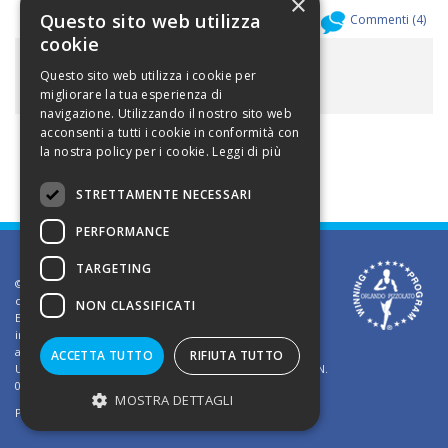
×
Questo sito web utilizza
Allegati (
0
)
Commenti (
4
)
cookie
ALLEGATI
Questo sito web utilizza i cookie per
migliorare la tua esperienza di
navigazione. Utilizzando il nostro sito web
acconsenti a tutti i cookie in conformità con
la nostra policy per i cookie.
Leggi di più
STRETTAMENTE NECESSARI
PERFORMANCE
TARGETING
©2002 Informativa sui diritti d'autore. Le informazioni
contenute in questo sito sono solo per uso privato.
NON CLASSIFICATI
E' vietato riprodurre o divulgare in qualsiasi forma le
informazioni contenute in questo sito, salvo previa
autorizzazione di Orlando Pizzolato
ACCETTA TUTTO
RIFIUTA TUTTO
Ufficio del Registro delle Imprese di Vicenza - Iscrizione N.
03409260241 - REA N. VI-323302
MOSTRA DETTAGLI
Powered by
TWS