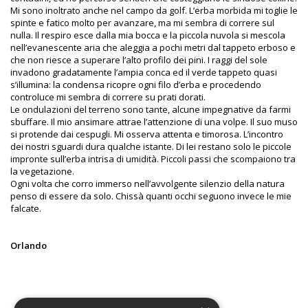
Mi sono inoltrato anche nel campo da golf. L’erba morbida mi toglie le
spinte e fatico molto per avanzare, ma mi sembra di correre sul
nulla. Il respiro esce dalla mia bocca e la piccola nuvola si mescola
nell’evanescente aria che aleggia a pochi metri dal tappeto erboso e
che non riesce a superare l’alto profilo dei pini. I raggi del sole
invadono gradatamente l’ampia conca ed il verde tappeto quasi
s’illumina: la condensa ricopre ogni filo d’erba e procedendo
controluce mi sembra di correre su prati dorati.
Le ondulazioni del terreno sono tante, alcune impegnative da farmi
sbuffare. Il mio ansimare attrae l’attenzione di una volpe. Il suo muso
si protende dai cespugli. Mi osserva attenta e timorosa. L’incontro
dei nostri sguardi dura qualche istante. Di lei restano solo le piccole
impronte sull’erba intrisa di umidità. Piccoli passi che scompaiono tra
la vegetazione.
Ogni volta che corro immerso nell’avvolgente silenzio della natura
penso di essere da solo. Chissà quanti occhi seguono invece le mie
falcate.
Orlando