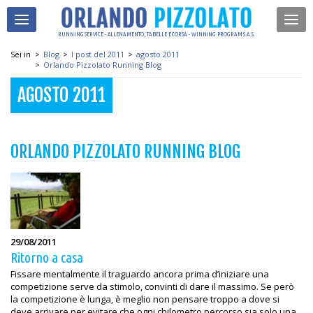
RUNNING SERVICE - ALLENAMENTO, TABELLE E CORSA - WINNING PROGRAM S.A.S.
Sei in
>
Blog
>
I post del 2011
>
agosto 2011
>
Orlando Pizzolato Running Blog
AGOSTO 2011
ORLANDO PIZZOLATO RUNNING BLOG
29/08/2011
Ritorno a casa
Fissare mentalmente il traguardo ancora prima d’iniziare una
competizione serve da stimolo, convinti di dare il massimo. Se però
la competizione è lunga, è meglio non pensare troppo a dove si
deve arrivare per evitare che ogni chilometro percorso sia solo una