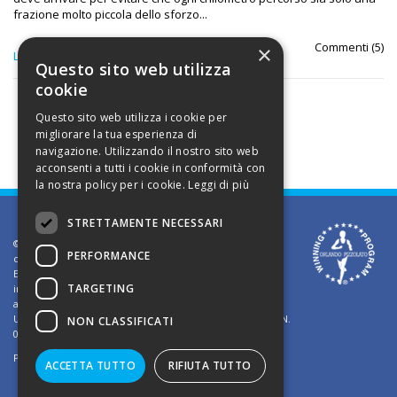
frazione molto piccola dello sforzo...
Commenti (
5
)
×
LEGGI TUTTO
Questo sito web utilizza
cookie
Questo sito web utilizza i cookie per
migliorare la tua esperienza di
navigazione. Utilizzando il nostro sito web
acconsenti a tutti i cookie in conformità con
la nostra policy per i cookie.
Leggi di più
STRETTAMENTE NECESSARI
©2002 Informativa sui diritti d'autore. Le informazioni
PERFORMANCE
contenute in questo sito sono solo per uso privato.
E' vietato riprodurre o divulgare in qualsiasi forma le
TARGETING
informazioni contenute in questo sito, salvo previa
autorizzazione di Orlando Pizzolato
Ufficio del Registro delle Imprese di Vicenza - Iscrizione N.
NON CLASSIFICATI
03409260241 - REA N. VI-323302
Powered by
TWS
ACCETTA TUTTO
RIFIUTA TUTTO