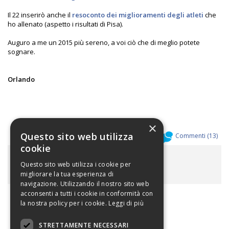
Il 22 inserirò anche il
resoconto dei miglioramenti degli atleti
che
ho allenato (aspetto i risultati di Pisa).
Auguro a me un 2015 più sereno, a voi ciò che di meglio potete
sognare.
Orlando
×
Questo sito web utilizza
Allegati (
0
)
Commenti (
13
)
cookie
ALLEGATI
Questo sito web utilizza i cookie per
migliorare la tua esperienza di
navigazione. Utilizzando il nostro sito web
acconsenti a tutti i cookie in conformità con
la nostra policy per i cookie.
Leggi di più
STRETTAMENTE NECESSARI