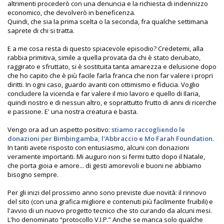
altrimenti procederò con una denuncia e la richiesta di indennizzo
economico, che devolverò in beneficenza.
Quindi, che sia la prima scelta o la seconda, fra qualche settimana
saprete di chi si tratta.
E a me cosa resta di questo spiacevole episodio? Credetemi, alla
rabbia primitiva, simile a quella provata da chi è stato derubato,
raggirato e sfruttato, si è sostituita tanta amarezza e delusione dopo
che ho capito che è più facile farla franca che non far valere i propri
diritti. In ogni caso, guardo avanti con ottimismo e fiducia. Voglio
concludere la vicenda e far valere il mio lavoro e quello di Ilaria,
quindi nostro e di nessun altro, e soprattutto frutto di anni di ricerche
e passione. E' una nostra creatura e basta.
Vengo ora ad un aspetto positivo:
stiamo raccogliendo le
donazioni per Bimbingamba, l'Abbraccio e Mo Farah Foundation
.
In tanti avete risposto con entusiasmo, alcuni con donazioni
veramente importanti. Mi auguro non si fermi tutto dopo il Natale,
che porta gioia e amore... di gesti amorevoli e buoni ne abbiamo
bisogno sempre.
Per gli inizi del prossimo anno sono previste due novità: il rinnovo
del sito (con una grafica migliore e contenuti più facilmente fruibili) e
l'avvio di un nuovo progetto tecnico che sto curando da alcuni mesi.
L'ho denominato “protocollo V.I.P.” Anche se manca solo qualche