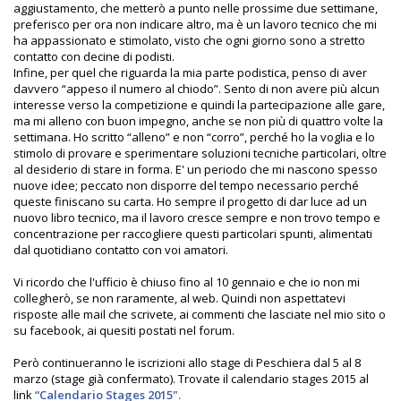
aggiustamento, che metterò a punto nelle prossime due settimane,
preferisco per ora non indicare altro, ma è un lavoro tecnico che mi
ha appassionato e stimolato, visto che ogni giorno sono a stretto
contatto con decine di podisti.
Infine, per quel che riguarda la mia parte podistica, penso di aver
davvero “appeso il numero al chiodo”. Sento di non avere più alcun
interesse verso la competizione e quindi la partecipazione alle gare,
ma mi alleno con buon impegno, anche se non più di quattro volte la
settimana. Ho scritto “alleno” e non “corro”, perché ho la voglia e lo
stimolo di provare e sperimentare soluzioni tecniche particolari, oltre
al desiderio di stare in forma. E' un periodo che mi nascono spesso
nuove idee; peccato non disporre del tempo necessario perché
queste finiscano su carta. Ho sempre il progetto di dar luce ad un
nuovo libro tecnico, ma il lavoro cresce sempre e non trovo tempo e
concentrazione per raccogliere questi particolari spunti, alimentati
dal quotidiano contatto con voi amatori.
Vi ricordo che l'ufficio è chiuso fino al 10 gennaio e che io non mi
collegherò, se non raramente, al web. Quindi non aspettatevi
risposte alle mail che scrivete, ai commenti che lasciate nel mio sito o
su facebook, ai quesiti postati nel forum.
Però continueranno le iscrizioni allo stage di Peschiera dal 5 al 8
marzo (stage già confermato). Trovate il calendario stages 2015 al
link
“Calendario Stages 2015".