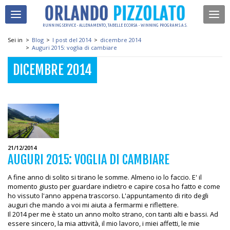
RUNNING SERVICE - ALLENAMENTO, TABELLE E CORSA - WINNING PROGRAM S.A.S.
Sei in
>
Blog
>
I post del 2014
>
dicembre 2014
>
Auguri 2015: voglia di cambiare
DICEMBRE 2014
21/12/2014
AUGURI 2015: VOGLIA DI CAMBIARE
A fine anno di solito si tirano le somme. Almeno io lo faccio. E' il
momento giusto per guardare indietro e capire cosa ho fatto e come
ho vissuto l'anno appena trascorso. L'appuntamento di rito degli
auguri che mando a voi mi aiuta a fermarmi e riflettere.
Il 2014 per me è stato un anno molto strano, con tanti alti e bassi. Ad
essere sincero, la mia attività, il mio lavoro, i miei affetti, le mie