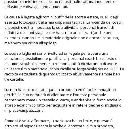
passioni e i miei interessi sono rimasti inalterati, ma i momenti di
delusione e disagio sono aumentati.
La causa è legata agli “omini buffi” della scorsa estate, quelli degli
esercizi fotocopiati dalla mia dispensa tecnica. La vicenda del coach
di podisti che ha impostato la sua attività di personal trainer, di
didattica dei suoi stage e che ha scritto articoli vari (anche per
aziende) usando il mio materiale originale non è ancora conclusa,
ma spero sia vicina all'epilogo.
Lo scorso luglio mi sono rivolto ad un legale per trovare una
soluzione, possibilmente pacifica: al personal coach ho chiesto di
assumersi pubblicamente la responsabilità dichiarando di avere
utilizzato il mio materiale (copia incolla su larga scala) sin dal 2009. La
raccolta dettagliata di quanto utilizzato abusivamente riempie ben
tre cartelle.
Lui non ha mai accettato questa proposta ed è facile immaginare
perché: la sua notorietà di allenatore e l'onestà personale
cadrebbero come un castello di carte, e andrebbe in fumo anche lo
sforzo economico fatto per acquistare in rete le decine di migliaia di
mi piace/simpatizzanti.
Come si è soliti affermare, la pazienza ha un limite, e questo è
arrivato. Al signor X resta la scelta di accettare la mia proposta,