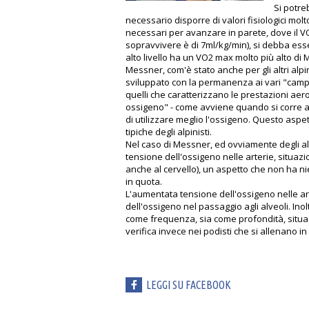
Si potre
necessario disporre di valori fisiologici molt
necessari per avanzare in parete, dove il 
sopravvivere è di 7ml/kg/min), si debba esse
alto livello ha un VO2 max molto più alto di
Messner, com'è stato anche per gli altri alpi
sviluppato con la permanenza ai vari "campi
quelli che caratterizzano le prestazioni aer
ossigeno" - come avviene quando si corre a 
di utilizzare meglio l'ossigeno. Questo asp
tipiche degli alpinisti.
Nel caso di Messner, ed ovviamente degli al
tensione dell'ossigeno nelle arterie, situaz
anche al cervello), un aspetto che non ha ni
in quota.
L'aumentata tensione dell'ossigeno nelle ar
dell'ossigeno nel passaggio agli alveoli. Inol
come frequenza, sia come profondità, situazi
verifica invece nei podisti che si allenano i
LEGGI SU FACEBOOK