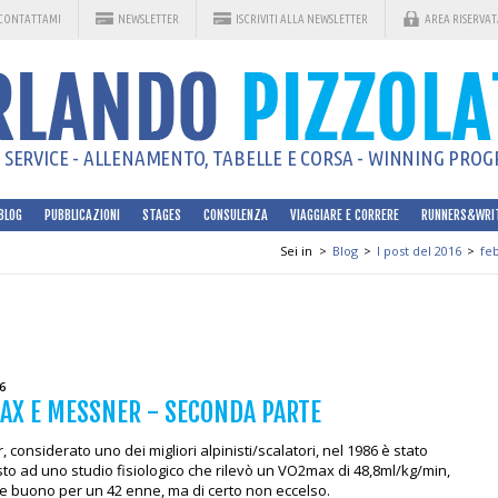
CONTATTAMI
NEWSLETTER
ISCRIVITI ALLA NEWSLETTER
AREA RISERVAT
SERVICE - ALLENAMENTO, TABELLE E CORSA - WINNING PROGR
BLOG
PUBBLICAZIONI
STAGES
CONSULENZA
VIAGGIARE E CORRERE
RUNNERS&WRI
Sei in
>
Blog
>
I post del 2016
>
fe
6
AX E MESSNER - SECONDA PARTE
 considerato uno dei migliori alpinisti/scalatori, nel 1986 è stato
to ad uno studio fisiologico che rilevò un VO2max di 48,8ml/kg/min,
e buono per un 42 enne, ma di certo non eccelso.