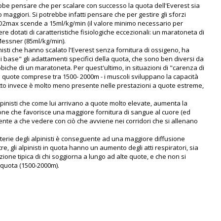
bbe pensare che per scalare con successo la quota dell'Everest sia
o maggiori. Si potrebbe infatti pensare che per gestire gli sforzi
VO2max scende a 15ml/kg/min (il valore minimo necessario per
re dotati di caratteristiche fisiologiche eccezionali: un maratoneta di
 Messner (85ml/kg/min).
nisti che hanno scalato l'Everest senza fornitura di ossigeno, ha
 base" gli adattamenti specifici della quota, che sono ben diversi da
obiche di un maratoneta. Per quest'ultimo, in situazioni di "carenza di
quote comprese tra 1500- 2000m - i muscoli sviluppano la capacità
etto invece è molto meno presente nelle prestazioni a quote estreme,
pinisti che come lui arrivano a quote molto elevate, aumenta la
ione che favorisce una maggiore fornitura di sangue al cuore (ed
ente a che vedere con ciò che avviene nei corridori che si allenano
terie degli alpinisti è conseguente ad una maggiore diffusione
tre, gli alpinisti in quota hanno un aumento degli atti respiratori, sia
one tipica di chi soggiorna a lungo ad alte quote, e che non si
n quota (1500-2000m).