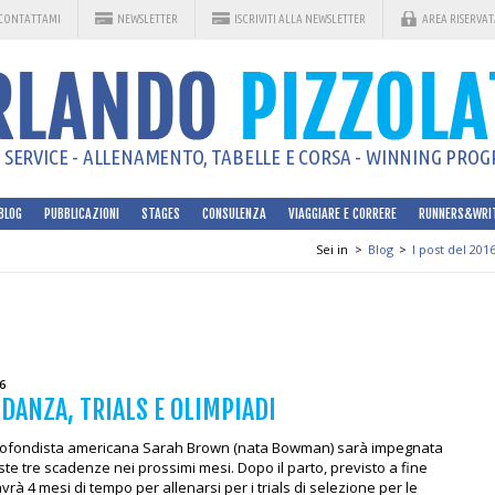
CONTATTAMI
NEWSLETTER
ISCRIVITI ALLA NEWSLETTER
AREA RISERVAT
SERVICE - ALLENAMENTO, TABELLE E CORSA - WINNING PROGR
BLOG
PUBBLICAZIONI
STAGES
CONSULENZA
VIAGGIARE E CORRERE
RUNNERS&WRI
Sei in
>
Blog
>
I post del 201
6
DANZA, TRIALS E OLIMPIADI
ofondista americana Sarah Brown (nata Bowman) sarà impegnata
te tre scadenze nei prossimi mesi. Dopo il parto, previsto a fine
vrà 4 mesi di tempo per allenarsi per i trials di selezione per le