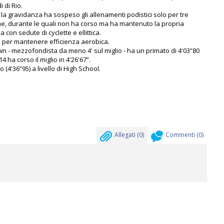
 di Rio.
la gravidanza ha sospeso gli allenamenti podistici solo per tre
e, durante le quali non ha corso ma ha mantenuto la propria
a con sedute di cyclette e ellittica.
to per mantenere efficienza aerobica.
n - mezzofondista da meno 4' sul miglio - ha un primato di 4'03”80
 ha corso il miglio in 4'26'67”.
 (4'36”95) a livello di High School.
Allegati (
0
)
Commenti (
0
)