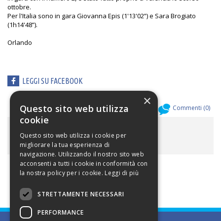
ottobre.
Per l'Italia sono in gara Giovanna Epis (1'13'02”) e Sara Brogiato
(1h14'48”).
Orlando
LEGGI SU FACEBOOK
×
Questo sito web utilizza
Allegati (
0
)
Commenti (
0
)
cookie
ALLEGATI
Questo sito web utilizza i cookie per
migliorare la tua esperienza di
navigazione. Utilizzando il nostro sito web
acconsenti a tutti i cookie in conformità con
la nostra policy per i cookie.
Leggi di più
STRETTAMENTE NECESSARI
PERFORMANCE