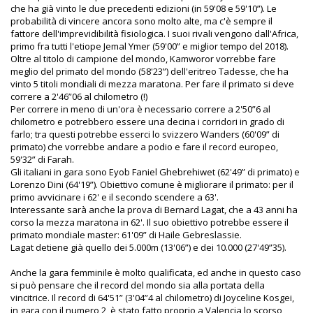
che ha già vinto le due precedenti edizioni (in 59'08 e 59'10”). Le
probabilità di vincere ancora sono molto alte, ma c'è sempre il
fattore dell'imprevidibilità fisiologica. I suoi rivali vengono dall'Africa,
primo fra tutti l'etiope Jemal Ymer (59'00” e miglior tempo del 2018).
Oltre al titolo di campione del mondo, Kamworor vorrebbe fare
meglio del primato del mondo (58'23”) dell'eritreo Tadesse, che ha
vinto 5 titoli mondiali di mezza maratona. Per fare il primato si deve
correre a 2'46”06 al chilometro (!)
Per correre in meno di un'ora è necessario correre a 2'50”6 al
chilometro e potrebbero essere una decina i corridori in grado di
farlo; tra questi potrebbe esserci lo svizzero Wanders (60'09” di
primato) che vorrebbe andare a podio e fare il record europeo,
59'32” di Farah.
Gli italiani in gara sono Eyob Faniel Ghebrehiwet (62'49” di primato) e
Lorenzo Dini (64'19”). Obiettivo comune è migliorare il primato: per il
primo avvicinare i 62' e il secondo scendere a 63'.
Interessante sarà anche la prova di Bernard Lagat, che a 43 anni ha
corso la mezza maratona in 62'. Il suo obiettivo potrebbe essere il
primato mondiale master: 61'09” di Haile Gebreslassie.
Lagat detiene già quello dei 5.000m (13'06”) e dei 10.000 (27'49”35).
Anche la gara femminile è molto qualificata, ed anche in questo caso
si può pensare che il record del mondo sia alla portata della
vincitrice. Il record di 64'51” (3'04”4 al chilometro) di Joyceline Kosgei,
in gara con il numero 2, è stato fatto proprio a Valencia lo scorso