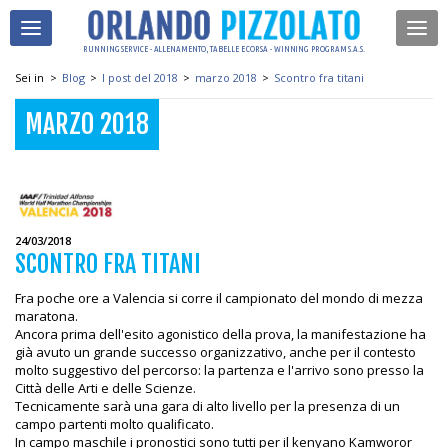
RUNNING SERVICE - ALLENAMENTO, TABELLE E CORSA - WINNING PROGRAM S.A.S.
Sei in
>
Blog
>
I post del 2018
>
marzo 2018
>
Scontro fra titani
MARZO 2018
24/03/2018
SCONTRO FRA TITANI
Fra poche ore a Valencia si corre il campionato del mondo di mezza
maratona.
Ancora prima dell'esito agonistico della prova, la manifestazione ha
già avuto un grande successo organizzativo, anche per il contesto
molto suggestivo del percorso: la partenza e l'arrivo sono presso la
Città delle Arti e delle Scienze.
Tecnicamente sarà una gara di alto livello per la presenza di un
campo partenti molto qualificato.
In campo maschile i pronostici sono tutti per il kenyano Kamworor