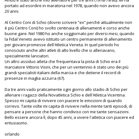
portato ad esordire in maratona nel 1978, quando non avevo ancora
20 anni.
Al Centro Coni di Schio (dovrei scrivere “ex” perché attualmente non
è più Centro Coni) ho svolto centinaia di allenamenti e corso anche
buone gare. Nel 1980 ho anche soggiornato per diversi mesi, quando
la Fidal Veneto avevo istituito un centro permanente di allenamento
per giovani promesse dell'Atletica Veneta. In quel periodo ho
conosciuto anche altri atleti di alto livello che si allenavano,
specialmente lanciatori.
Un altro assiduo atleta che frequentava la pista di Schio era il
marciatore Vittorio Visini, che per un ventennio è stato uno dei più
grandi specialisti italiani della marcia e che detiene il record di
presenze in maglia azzurra (67).
Da tre anni vado praticamente ogni giorno allo stadio di Schio per
allenare i ragazzi della Novatletica Schio e dell'Atletica Vicentina.
Spesso mi capita di rivivere con piacere le emozioni di quando
correvo. Tante volte mi capita di rivivere nella mente tanti episodi, di
pensare a persone che hanno condiviso con me tante sensazioni.
Bello essere ancora lì, dopo 45 anni, a vivere l'atletica con piacere ed
entusiasmo.
orlando