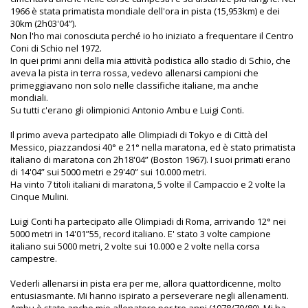
1966 è stata primatista mondiale dell'ora in pista (15,953km) e dei
30km (2h03'04”).
Non l'ho mai conosciuta perché io ho iniziato a frequentare il Centro
Coni di Schio nel 1972.
In quei primi anni della mia attività podistica allo stadio di Schio, che
aveva la pista in terra rossa, vedevo allenarsi campioni che
primeggiavano non solo nelle classifiche italiane, ma anche
mondiali.
Su tutti c'erano gli olimpionici Antonio Ambu e Luigi Conti.
Il primo aveva partecipato alle Olimpiadi di Tokyo e di Città del
Messico, piazzandosi 40° e 21° nella maratona, ed è stato primatista
italiano di maratona con 2h18'04” (Boston 1967). I suoi primati erano
di 14'04” sui 5000 metri e 29'40” sui 10.000 metri.
Ha vinto 7 titoli italiani di maratona, 5 volte il Campaccio e 2 volte la
Cinque Mulini.
Luigi Conti ha partecipato alle Olimpiadi di Roma, arrivando 12° nei
5000 metri in 14'01”55, record italiano. E' stato 3 volte campione
italiano sui 5000 metri, 2 volte sui 10.000 e 2 volte nella corsa
campestre.
Vederli allenarsi in pista era per me, allora quattordicenne, molto
entusiasmante. Mi hanno ispirato a perseverare negli allenamenti.
Ambu è stato anche mio allenatore per tre anni (1978/79/80). Mi ha