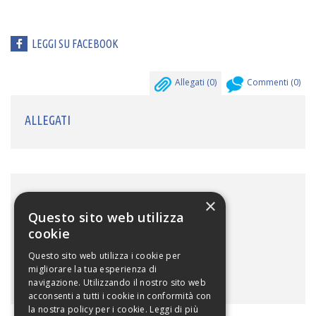
LEGGI SU FACEBOOK
Allegati (
0
)
Commenti (
0
)
ALLEGATI
FOTOGALLERY
×
Questo sito web utilizza
cookie
Questo sito web utilizza i cookie per
migliorare la tua esperienza di
navigazione. Utilizzando il nostro sito web
acconsenti a tutti i cookie in conformità con
la nostra policy per i cookie.
Leggi di più