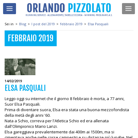
RUNNING SERVICE - ALLENAMENTO, TABELLE E CORSA - WINNING PROGRAM S.A.S.
Sei in
>
Blog
>
I post del 2019
>
febbraio 2019
>
Elsa Pasquali
FEBBRAIO 2019
14/02/2019
ELSA PASQUALI
Leggo oggi su internet che il giorno 8 febbraio è morta, a 77 anni,
Suor Elsa Pasquali.
Prima di diventare suora, Elsa era stata una buona mezzofondista
della metà degli anni '60.
Nata a Schio, correva per l'Atletica Schio ed era allenata
dall'Olimpionico Mario Lanzi.
Elsa gareggiava prevalentemente dai 400m ai 1500m, ma si
cimentava anche nelle corse campestri e su distanze più lunghe. Nel