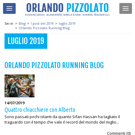
RUNNING SERVICE - ALLENAMENTO, TABELLE E CORSA - WINNING PROGRAM S.A.S.
Sei in
>
Blog
>
I post del 2019
>
luglio 2019
>
Orlando Pizzolato Running Blog
LUGLIO 2019
ORLANDO PIZZOLATO RUNNING BLOG
14/07/2019
Quattro chiacchiere con Alberto
Sono passati pochi istanti da quanto Sifan Hassan ha tagliato il
traguardo con il tempo che vale il record del mondo del miglio...
Commenti (
0
)