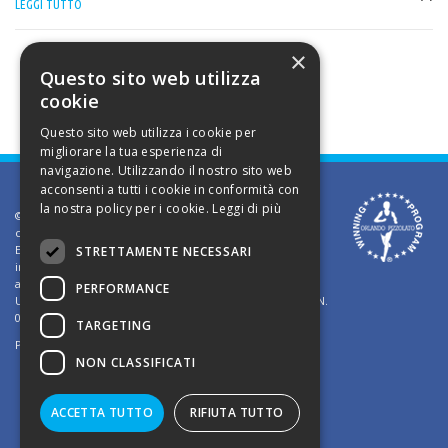
LEGGI TUTTO
×
Questo sito web utilizza
cookie
Questo sito web utilizza i cookie per
migliorare la tua esperienza di
navigazione. Utilizzando il nostro sito web
acconsenti a tutti i cookie in conformità con
la nostra policy per i cookie.
Leggi di più
©2002 Informativa sui diritti d'autore. Le informazioni
contenute in questo sito sono solo per uso privato.
E' vietato riprodurre o divulgare in qualsiasi forma le
STRETTAMENTE NECESSARI
informazioni contenute in questo sito, salvo previa
autorizzazione di Orlando Pizzolato
PERFORMANCE
Ufficio del Registro delle Imprese di Vicenza - Iscrizione N.
03409260241 - REA N. VI-323302
TARGETING
Powered by
TWS
NON CLASSIFICATI
ACCETTA TUTTO
RIFIUTA TUTTO