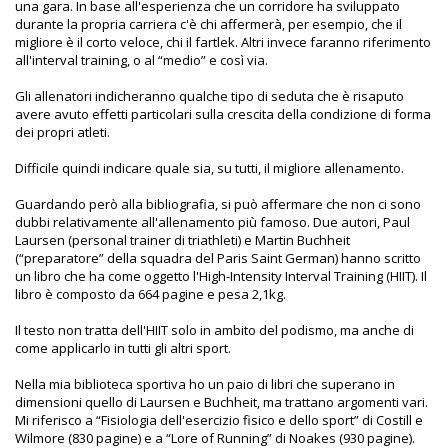
una gara. In base all'esperienza che un corridore ha sviluppato
durante la propria carriera c'è chi affermerà, per esempio, che il
migliore è il corto veloce, chi il fartlek. Altri invece faranno riferimento
all'interval training, o al “medio” e così via.
Gli allenatori indicheranno qualche tipo di seduta che è risaputo
avere avuto effetti particolari sulla crescita della condizione di forma
dei propri atleti.
Difficile quindi indicare quale sia, su tutti, il migliore allenamento.
Guardando però alla bibliografia, si può affermare che non ci sono
dubbi relativamente all'allenamento più famoso. Due autori, Paul
Laursen (personal trainer di triathleti) e Martin Buchheit
(“preparatore” della squadra del Paris Saint German) hanno scritto
un libro che ha come oggetto l'High-Intensity Interval Training (HIIT). Il
libro è composto da 664 pagine e pesa 2,1kg.
Il testo non tratta dell'HIIT solo in ambito del podismo, ma anche di
come applicarlo in tutti gli altri sport.
Nella mia biblioteca sportiva ho un paio di libri che superano in
dimensioni quello di Laursen e Buchheit, ma trattano argomenti vari.
Mi riferisco a “Fisiologia dell'esercizio fisico e dello sport” di Costill e
Wilmore (830 pagine) e a “Lore of Running” di Noakes (930 pagine).