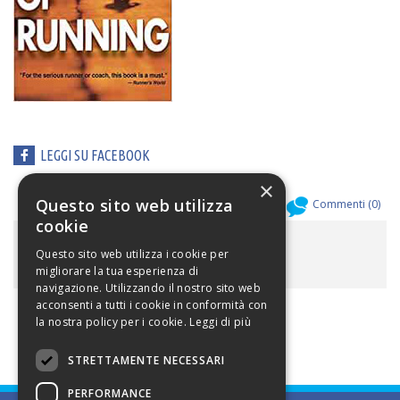
LEGGI SU FACEBOOK
×
Questo sito web utilizza
Allegati (
0
)
Commenti (
0
)
cookie
ALLEGATI
Questo sito web utilizza i cookie per
migliorare la tua esperienza di
navigazione. Utilizzando il nostro sito web
acconsenti a tutti i cookie in conformità con
la nostra policy per i cookie.
Leggi di più
STRETTAMENTE NECESSARI
PERFORMANCE