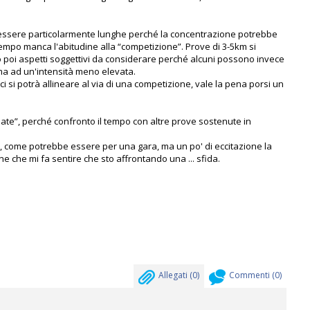
essere particolarmente lunghe perché la concentrazione potrebbe
tempo manca l'abitudine alla “competizione”. Prove di 3-5km si
o poi aspetti soggettivi da considerare perché alcuni possono invece
, ma ad un'intensità meno elevata.
i si potrà allineare al via di una competizione, vale la pena porsi un
late”, perché confronto il tempo con altre prove sostenute in
ne, come potrebbe essere per una gara, ma un po' di eccitazione la
e che mi fa sentire che sto affrontando una ... sfida.
Allegati (
0
)
Commenti (
0
)