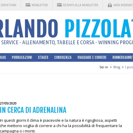
CONTATTAMI
NEWSLETTER
ISCRIVITI ALLA NEWSLETTER
AREA RISERVAT
SERVICE - ALLENAMENTO, TABELLE E CORSA - WINNING PROGR
BLOG
PUBBLICAZIONI
STAGES
CONSULENZA
VIAGGIARE E CORRERE
RUNNERS&WRI
Sei in
>
Blog
>
I pos
27/05/2020
IN CERCA DI ADRENALINA
In questi giorni il clima è piacevole e la natura è rigogliosa, aspetti
che mettono voglia di correre a chi ha la possibilità di frequentare la
campagna o i monti.