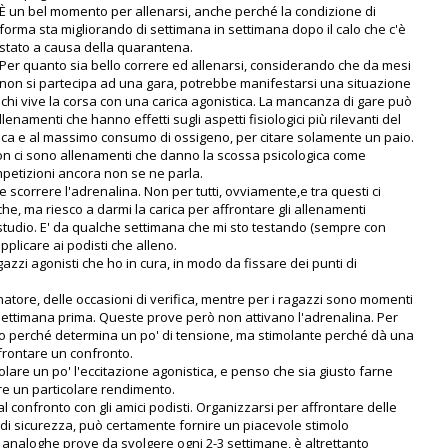
È un bel momento per allenarsi, anche perché la condizione di
forma sta migliorando di settimana in settimana dopo il calo che c'è
stato a causa della quarantena.
Per quanto sia bello correre ed allenarsi, considerando che da mesi
non si partecipa ad una gara, potrebbe manifestarsi una situazione
hi vive la corsa con una carica agonistica. La mancanza di gare può
namenti che hanno effetti sugli aspetti fisiologici più rilevanti del
bica e al massimo consumo di ossigeno, per citare solamente un paio.
on ci sono allenamenti che danno la scossa psicologica come
mpetizioni ancora non se ne parla.
e scorrere l'adrenalina. Non per tutti, ovviamente,e tra questi ci
he, ma riesco a darmi la carica per affrontare gli allenamenti
studio. E' da qualche settimana che mi sto testando (sempre con
applicare ai podisti che alleno.
gazzi agonisti che ho in cura, in modo da fissare dei punti di
atore, delle occasioni di verifica, mentre per i ragazzi sono momenti
settimana prima. Queste prove però non attivano l'adrenalina. Per
so perché determina un po' di tensione, ma stimolante perché dà una
ffrontare un confronto.
molare un po' l'eccitazione agonistica, e penso che sia giusto farne
e un particolare rendimento.
al confronto con gli amici podisti. Organizzarsi per affrontare delle
a di sicurezza, può certamente fornire un piacevole stimolo
re analoghe prove da svolgere ogni 2-3 settimane, è altrettanto