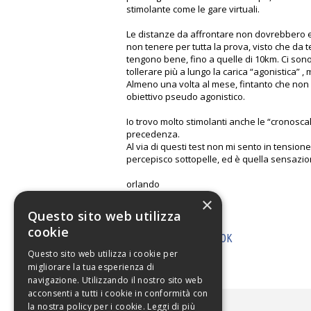
stimolante come le gare virtuali.
Le distanze da affrontare non dovrebbero 
non tenere per tutta la prova, visto che da 
tengono bene, fino a quelle di 10km. Ci son
tollerare più a lungo la carica “agonistica” 
Almeno una volta al mese, fintanto che non c
obiettivo pseudo agonistico.
Io trovo molto stimolanti anche le “cronosca
precedenza.
Al via di questi test non mi sento in tensio
percepisco sottopelle, ed è quella sensazion
orlando
×
Questo sito web utilizza
cookie
LEGGI SU FACEBOOK
Questo sito web utilizza i cookie per
migliorare la tua esperienza di
navigazione. Utilizzando il nostro sito web
acconsenti a tutti i cookie in conformità con
la nostra policy per i cookie.
Leggi di più