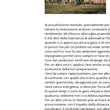
di assuefazione mentale, specialmente per c
minare la motivazione al dover sostenere alle
rendimento. Mi riferisco alla soglia anaero
E che dire della mancanza di adrenalina? N
quando ci si approccia ad una gara, e di co
Io penso che per un podista sia vitale sentir
sono anch'io: non ho più ambizioni agonistic
impegnativi perché sono sempre in fase di 
l'uso del cardio) per verificare strategie da 
Per un altro verso, applico i test anche ai ra
evoluzione della loro preparazione.
I test da campo rappresentano, per me allen
di confronto con quello che erano qualche 
sentire quel brivido, disagevole per un ver
certa carica energetica, si deve per forza a
Di questi tempi ci sono le gare virtuali a sti
qualcuna, sebbene non ci si debba aspettar
Per un altro verso, lo stimolo può arrivare d
prove insieme, con il rispetto della distanz
psicologico. Il confronto nel tempo, con alt